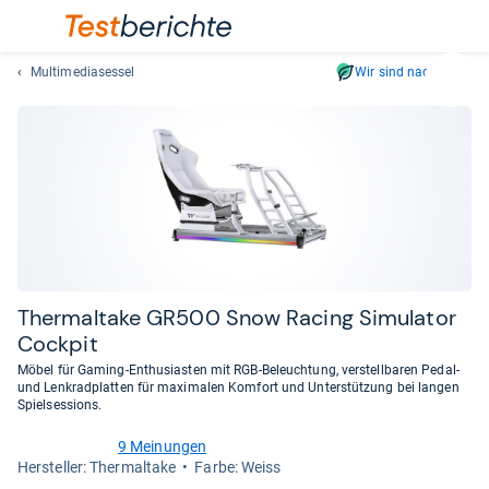
Multimediasessel
Wir sind nachhaltig
Suc
Geben
Sie
mindest
drei
Zeichen
ein.
Vorschl
erschei
automat
Ther­mal­take GR500 Snow Racing Simu­la­tor
und
Cock­pit
lassen
Möbel für Gaming-Enthusiasten mit RGB-Beleuchtung, verstellbaren Pedal-
sich
und Lenkradplatten für maximalen Komfort und Unterstützung bei langen
mit
Spielsessions.
den
9 Meinungen
Pfeiltas
3,8
Her­stel­ler: Thermaltake
Farbe: Weiss
von
auswähl