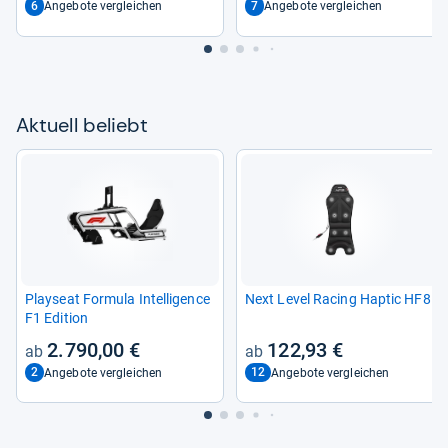
6
7
Angebote vergleichen
Angebote vergleichen
Aktu­ell beliebt
Play­seat For­mula Intel­li­gence
Next Level Racing Hap­tic HF8
F1 Edi­tion
2.790,00 €
122,93 €
2
12
Angebote vergleichen
Angebote vergleichen