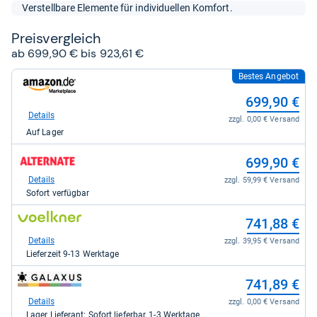
5
Verstellbare Elemente für individuellen Komfort.
Sternen
Preis­ver­gleich
ab 699,90 € bis 923,61 €
Bestes Angebot
zum
Shop:
699,90 €
bei
Amazon.de
Details
zzgl. 0,00 € Versand
für
Auf Lager
699,90
kaufen.
zum
699,90 €
Shop:
bei
Details
zzgl. 59,99 € Versand
Alternate
Sofort verfügbar
für
699,90
zum
741,88 €
kaufen.
Shop:
bei
Details
zzgl. 39,95 € Versand
voelkner.de
Lieferzeit 9-13 Werktage
für
741,88
zum
741,89 €
kaufen.
Shop:
bei
Details
zzgl. 0,00 € Versand
galaxus
Lager Lieferant: Sofort lieferbar, 1-3 Werktage