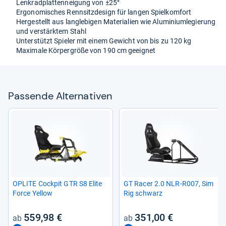
Lenk­rad­plat­ten­nei­gung von ±25°
Ergo­no­mi­sches Renn­sitz­de­sign für lan­gen Spiel­kom­fort
Her­ge­stellt aus lang­le­bi­gen Mate­ria­lien wie Alu­mi­ni­um­le­gie­rung
und ver­stärk­tem Stahl
Unter­stützt Spie­ler mit einem Gewicht von bis zu 120 kg
Maxi­male Kör­per­größe von 190 cm geeig­net
Pas­sende Alter­na­ti­ven
OPLITE Cock­pit GTR S8 Elite
GT Racer 2.0 NLR-​R007, Sim
Force Yel­low
Rig schwarz
559,98 €
351,00 €