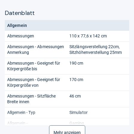
Datenblatt
Allgemein
Abmessungen
110 x 77,6 x 142 cm
Abmessungen - Abmessungen
Sitzlängsverstellung 22cm,
Anmerkung
Sitzhöhenverstellung 25mm
Abmessungen - Geeignet für
190 cm
Körpergröße bis
Abmessungen - Geeignet für
170 cm
Körpergröße von
Abmessungen - Sitzfläche
46 cm
Breite innen
Allgemein - Typ
Simulator
Allgemein -
Gaming
Verwendungszweck
Mehr anzeigen