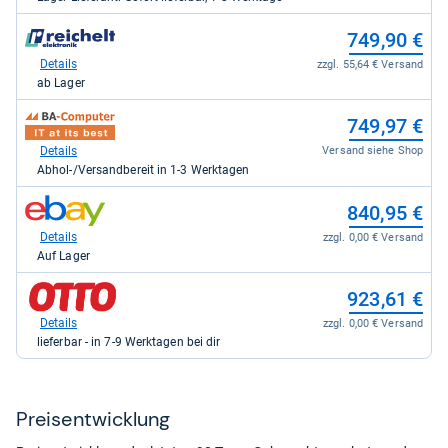
für
741,89
zum
749,90 €
kaufen.
Shop:
bei
Details
zzgl. 55,64 € Versand
reichelt.de
ab Lager
für
749,90
zum
749,97 €
kaufen.
Shop:
bei
Details
Versand siehe Shop
BA-
Abhol-/Versandbereit in 1-3 Werktagen
Computer
für
zum
840,95 €
749,97
Shop:
kaufen.
bei
Details
zzgl. 0,00 € Versand
eBay
Auf Lager
für
840,95
zum
923,61 €
kaufen.
Shop:
bei
Details
zzgl. 0,00 € Versand
OTTO
lieferbar - in 7-9 Werktagen bei dir
für
923,61
kaufen.
Preis­ent­wick­lung