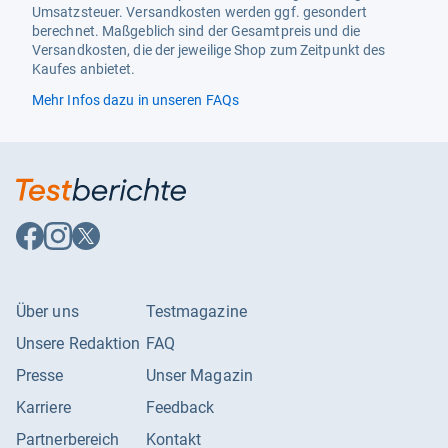
Umsatzsteuer. Versandkosten werden ggf. gesondert
Versandinformation
Lieferung per Spedition frei
berechnet. Maßgeblich sind der Gesamtpreis und die
Bordsteinkante
Versandkosten, die der jeweilige Shop zum Zeitpunkt des
Kaufes anbietet.
Weitere Infos
Kippschutzhalterung
Mehr Infos dazu in unseren FAQs
Auf
Auf
Auf
Facebook
Instagram
X
folgen
folgen
folgen
Über uns
Testmagazine
Unsere Redaktion
FAQ
Presse
Unser Magazin
Karriere
Feedback
Partnerbereich
Kontakt