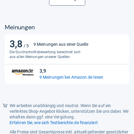
Breite
77.60
CLP-Gefahrenpiktogramm
Produkt fällt nicht unter die
CLP-Verordnung.
Meinungen
Farbe
Weiß
3,8
3,8
Funkanlagengesetzpflicht
Nein
9 Meinungen aus einer Quelle
/ 5
von
Die Durchschnittsbewertung berechnet sich
Gewicht
40 kg
5
aus allen Meinungen unserer Quellen.
Sternen
Gewicht in g
40000
3,9
3,9
Hersteller
Thermaltake
9 Meinungen bei Amazon.de lesen
von
Hersteller-Artikelnummer
GSC-R50-CPASWH-01
5
Sternen
Höhe
110.00
Wir arbeiten unabhängig und neutral. Wenn Sie auf ein
Höhenverstellbarkeit - Manuell
Ja
verlinktes Shop-Angebot klicken, unterstützen Sie uns dabei. Wir
erhalten dann ggf. eine Vergütung.
Länge
142.00
Erfahren Sie, wie sich Testberichte.de finanziert
Produktart
Sim Rig
Alle Preise sind Gesamtpreise inkl. aktuell geltender gesetzlicher