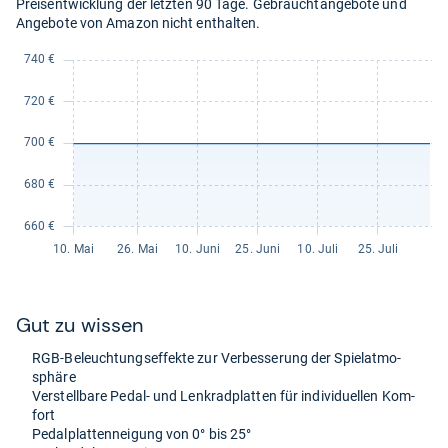
Preisentwicklung der letzten 90 Tage. Gebrauchtangebote und
Angebote von Amazon nicht enthalten.
Gut zu wis­sen
RGB-​Beleuch­tungs­ef­fekte zur Ver­bes­se­rung der Spiel­at­mo­
sphäre
Ver­stell­bare Pedal-​ und Lenk­rad­plat­ten für indi­vi­du­el­len Kom­
fort
Pedal­plat­ten­nei­gung von 0° bis 25°