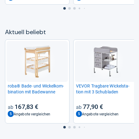
Aktu­ell beliebt
roba® Bade-​ und Wickel­kom­
VEVOR Trag­bare Wickel­sta­
bi­na­tion mit Bade­wanne
tion mit 3 Schub­la­den
167,83 €
77,90 €
5
5
Angebote vergleichen
Angebote vergleichen