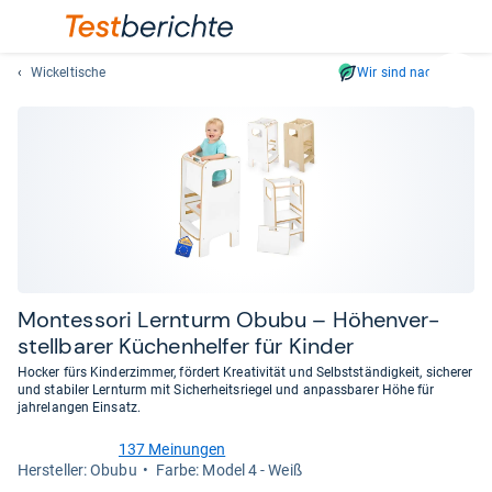
Wickeltische
Wir sind nachhaltig
Suc
Geben
Sie
mindest
drei
Zeichen
ein.
Vorschl
erschei
automat
Mon­tes­sori Lern­turm Obubu – Höhen­ver­
und
stell­ba­rer Küchen­hel­fer für Kin­der
lassen
Hocker fürs Kinderzimmer, fördert Kreativität und Selbstständigkeit, sicherer
sich
und stabiler Lernturm mit Sicherheitsriegel und anpassbarer Höhe für
mit
jahrelangen Einsatz.
den
137 Meinungen
Pfeiltas
4,6
Her­stel­ler: Obubu
Farbe: Model 4 - Weiß
von
auswähl