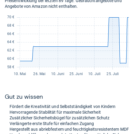
Preisentwicklung der letzten 89 Tage. Gebrauchtangebote und
Angebote von Amazon nicht enthalten.
Gut zu wis­sen
För­dert die Krea­ti­vi­tät und Selbst­stän­dig­keit von Kin­dern
Her­vor­ra­gende Sta­bi­li­tät für maxi­male Sicher­heit
Zusätz­li­cher Sicher­heits­bü­gel für zusätz­li­chen Schutz
Ver­län­gerte erste Stufe für ein­fa­chen Zugang
Her­ge­stellt aus abrieb­fes­tem und feuch­tig­keits­re­sis­ten­tem MDF