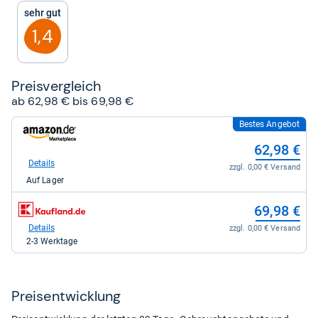
5
Sehr gut
Sternen
1,4
Preis­ver­gleich
ab 62,98 € bis 69,98 €
Bestes Angebot
zum
Shop:
62,98 €
bei
Amazon.de
Details
zzgl. 0,00 € Versand
für
Auf Lager
62,98
kaufen.
zum
69,98 €
Shop:
bei
Details
zzgl. 0,00 € Versand
Kaufland.de
2-3 Werktage
für
69,98
kaufen.
Preis­ent­wick­lung