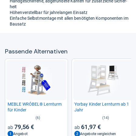
Hand­ge­schlif­fene, abge­run­dete Kan­ten für zusätz­li­che Sicher­
heit
Höhen­ver­stell­bar für jah­re­lan­gen Ein­satz
Ein­fa­che Selbst­mon­tage mit allen benö­tig­ten Kom­po­nen­ten im
Bau­satz
Pas­sende Alter­na­ti­ven
MEBLE WRÓ­BEL® Lern­turm
Yor­bay Kin­der Lern­turm ab 1
für Kin­der
Jahr
(6)
(14)
79,56 €
61,97 €
1
2
Angebot
Angebote vergleichen