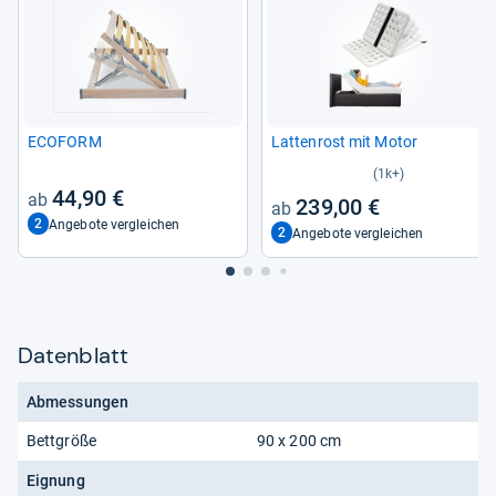
ECOFORM
Lat­ten­rost mit Motor
(1k+)
44,90 €
239,00 €
2
Angebote vergleichen
2
Angebote vergleichen
Datenblatt
Abmessungen
Bettgröße
90 x 200 cm
Eignung