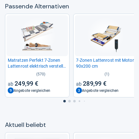
Pas­sende Alter­na­ti­ven
Matrat­zen Per­fekt 7-​Zonen
7-​Zonen Lat­ten­rost mit Motor
Lat­ten­rost elek­trisch ver­stell­
90x200 cm
bar
(570)
(1)
249,99 €
289,99 €
9
3
Angebote vergleichen
Angebote vergleichen
Aktu­ell beliebt