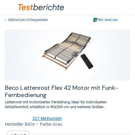
Matratzen-Untergestelle
Wir sind nachhaltig
Suc
Geben
Sie
mindest
drei
Zeichen
ein.
Vorschl
erschei
automat
Beco Lat­ten­rost Flex 42 Motor mit Funk-​
und
Fern­be­die­nung
lassen
Lattenrost mit motorisierter Verstellung, ideal für individuellen
sich
Schlafkomfort, erhältlich in 90x200 cm und weiteren Größen.
mit
den
221 Meinungen
4,8
Her­stel­ler: BeCo
Farbe: Grau
Pfeiltas
von
auswähl
5