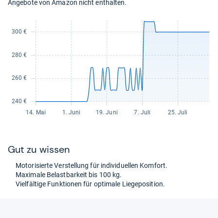
Angebote von Amazon nicht enthalten.
Gut zu wis­sen
Moto­ri­sierte Ver­stel­lung für indi­vi­du­el­len Kom­fort.
Maxi­male Belast­bar­keit bis 100 kg.
Viel­fäl­tige Funk­tio­nen für opti­male Lie­g­e­po­si­tion.