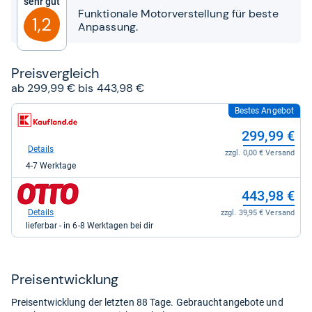
Sehr gut
Sternen
Funktionale Motorverstellung für beste
1,2
Anpassung.
Preis­ver­gleich
ab 299,99 € bis 443,98 €
Bestes Angebot
zum
Shop:
299,99 €
bei
Kaufland
Details
zzgl. 0,00 € Versand
für
4-7 Werktage
299,99
kaufen.
zum
443,98 €
Shop:
bei
Details
zzgl. 39,95 € Versand
Otto.de
lieferbar - in 6-8 Werktagen bei dir
für
443,98
kaufen.
Preis­ent­wick­lung
Preisentwicklung der letzten 88 Tage. Gebrauchtangebote und