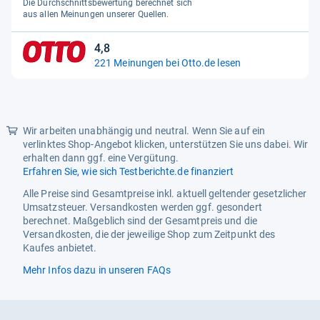
Die Durchschnittsbewertung berechnet sich
5
aus allen Meinungen unserer Quellen.
Sternen
4,8
4,8
221 Meinungen bei Otto.de lesen
von
5
Sternen
Wir arbeiten unabhängig und neutral. Wenn Sie auf ein
verlinktes Shop-Angebot klicken, unterstützen Sie uns dabei. Wir
erhalten dann ggf. eine Vergütung.
Erfahren Sie, wie sich Testberichte.de finanziert
Alle Preise sind Gesamtpreise inkl. aktuell geltender gesetzlicher
Umsatzsteuer. Versandkosten werden ggf. gesondert
berechnet. Maßgeblich sind der Gesamtpreis und die
Versandkosten, die der jeweilige Shop zum Zeitpunkt des
Kaufes anbietet.
Mehr Infos dazu in unseren FAQs