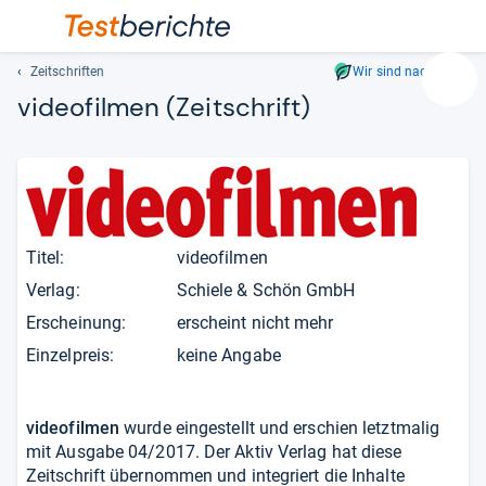
Zeitschriften
Wir sind nachhaltig
Suc
videofilmen
(Zeitschrift)
Geben
Sie
mindest
drei
Zeichen
ein.
Titel:
videofilmen
Vorschl
erschei
Verlag:
Schiele & Schön GmbH
automat
Erscheinung:
erscheint nicht mehr
und
Einzelpreis:
keine Angabe
lassen
sich
mit
den
videofilmen
wurde eingestellt und erschien letztmalig
Pfeiltas
mit Ausgabe 04/2017. Der Aktiv Verlag hat diese
auswähl
Zeitschrift übernommen und integriert die Inhalte