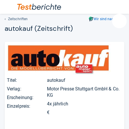
Zeitschriften
Wir sind nachhaltig
Suc
autokauf
(Zeitschrift)
Geben
Sie
mindest
drei
Zeichen
ein.
Vorschl
erschei
Titel:
autokauf
automat
und
Verlag:
Motor Presse Stuttgart GmbH & Co.
lassen
KG
Erscheinung:
sich
4x jährlich
Einzelpreis:
mit
€
den
Pfeiltas
auswähl