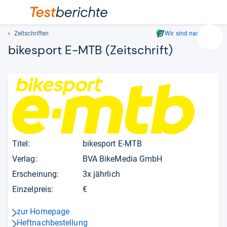
Zeitschriften
Wir sind nachhaltig
Suc
bikesport E-MTB
(Zeitschrift)
Geben
Sie
mindest
drei
Zeichen
ein.
Vorschl
erschei
Titel:
bikesport E-MTB
automat
und
Verlag:
BVA BikeMedia GmbH
lassen
Erscheinung:
3x jährlich
sich
mit
Einzelpreis:
€
den
Pfeiltas
zur Homepage
pfeil_navi_rechts
auswähl
Heftnachbestellung
pfeil_navi_rechts