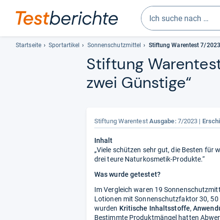
Geben
Sie
Startseite
Sportartikel
Sonnenschutzmittel
Stiftung Warentest 7/202
mindestens
Stif­tung Waren­tes
drei
zwei Güns­tige“
Zeichen
ein.
Vorschläge
erscheinen
automatisch
Stiftung Warentest
Ausgabe:
7/2023
Ersch
und
Inhalt
lassen
„Viele schützen sehr gut, die Besten für 
sich
drei teure Naturkosmetik-Produkte.“
mit
Was wurde getestet?
den
Pfeiltasten
Im Vergleich waren 19 Sonnenschutzmittel
auswählen.
Lotionen mit Sonnenschutzfaktor 30, 50
wurden
Kritische Inhaltsstoffe
,
Anwend
Bestimmte Produktmängel hatten Abwert