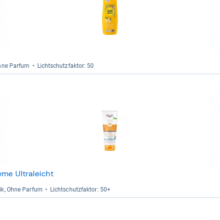
Ohne Par­fum
Licht­schutz­fak­tor: 50
eme Ultraleicht
tik, Ohne Par­fum
Licht­schutz­fak­tor: 50+