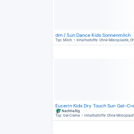
dm / Sun Dance Kids Sonnenmilch
Typ: Milch
Inhaltss­toffe: Ohne Mikro­plas­tik, 
Eucerin Kids Dry Touch Sun Gel-Cr
Nachhaltig
Typ: Gel-​Creme
Inhaltss­toffe: Ohne Mikro­plas­