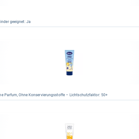
in­der geeig­net: Ja
ne Par­fum, Ohne Kon­ser­vie­rungs­stoffe
Licht­schutz­fak­tor: 50+