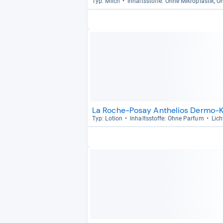
Typ: Milch
Inhaltss­toffe: Ohne Mikro­plas­tik, 
La Roche-Posay Anthelios Dermo-K
Typ: Lotion
Inhaltss­toffe: Ohne Par­fum
Lich