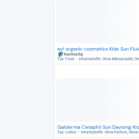
ey! organic cosmetics Kids Sun Flui
Nachhaltig
Typ: Fluid
Inhaltss­toffe: Ohne Mikro­plas­tik, O
Galderma Cetaphil Sun Daylong Ki
Typ: Lotion
Inhaltss­toffe: Ohne Par­fum, Ohne K