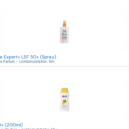
ve Expert+ LSF 50+ (Spray)
ne Par­fum
Licht­schutz­fak­tor: 50+
0+ (200ml)