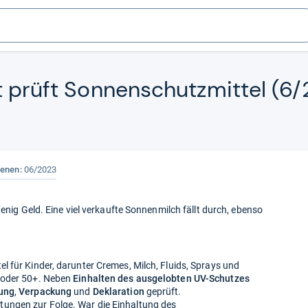
3
t prüft Son­nen­schutz­mit­tel (6
ienen:
06/2023
wenig Geld. Eine viel verkaufte Sonnenmilch fällt durch, ebenso
 für Kinder, darunter Cremes, Milch, Fluids, Sprays und
 oder 50+. Neben
Einhalten des ausgelobten UV-Schutzes
ung
,
Verpackung
und
Deklaration
geprüft.
ungen zur Folge. War die Einhaltung des