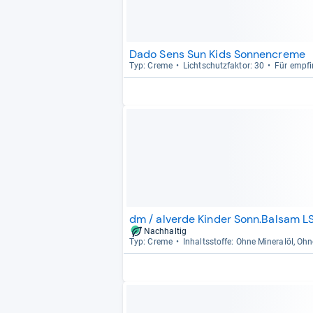
Dado Sens Sun Kids Sonnencreme
Typ: Creme
Licht­schutz­fak­tor: 30
Für emp­fi
dm / alverde Kinder Sonn.Balsam L
Nachhaltig
Typ: Creme
Inhaltss­toffe: Ohne Mine­ralöl, Oh