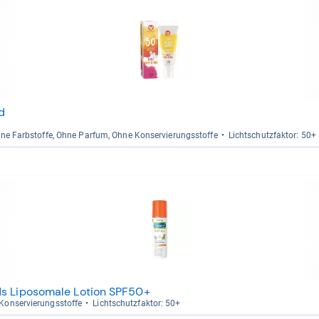
d
hne Farb­stoffe, Ohne Par­fum, Ohne Kon­ser­vie­rungs­stoffe
Licht­schutz­fak­tor: 50+
ds Liposomale Lotion SPF50+
on­ser­vie­rungs­stoffe
Licht­schutz­fak­tor: 50+