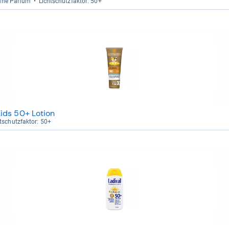
Ohne Par­fum
Licht­schutz­fak­tor: 50+
ids 50+ Lotion
t­schutz­fak­tor: 50+