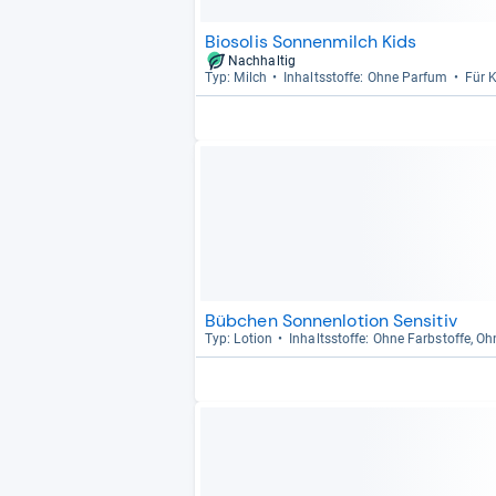
Biosolis Sonnenmilch Kids
Nachhaltig
Typ: Milch
Inhaltss­toffe: Ohne Par­fum
Für K
Bübchen Sonnenlotion Sensitiv
Typ: Lotion
Inhaltss­toffe: Ohne Farb­stoffe, Oh