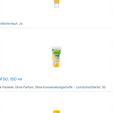
nd­li­che Haut: Ja
SF50, 150 ml
ne Para­ben, Ohne Par­fum, Ohne Kon­ser­vie­rungs­stoffe
Licht­schutz­fak­tor: 50