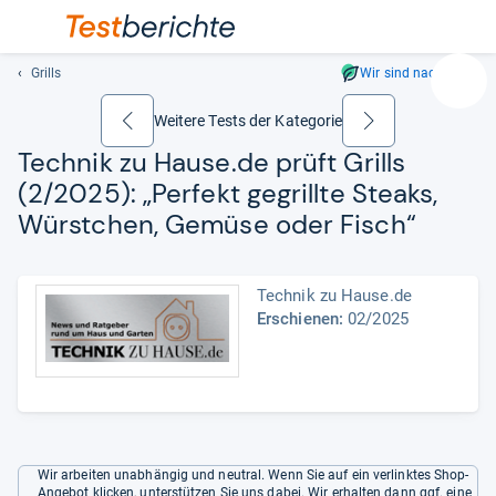
Grills
Wir sind nachhaltig
Suc
Geben
Weitere Tests der Kategorie
zurück
weiter
Sie
Tech­nik zu Hause.de prüft Grills
mindest
(2/2025): „Per­fekt gegrillte Steaks,
drei
Zeichen
Würst­chen, Gemüse oder Fisch“
ein.
Vorschl
erschei
Technik zu Hause.de
automat
Erschienen:
02/2025
und
lassen
sich
mit
den
Pfeiltas
Wir arbeiten unabhängig und neutral. Wenn Sie auf ein verlinktes Shop-
auswähl
Angebot klicken, unterstützen Sie uns dabei. Wir erhalten dann ggf. eine