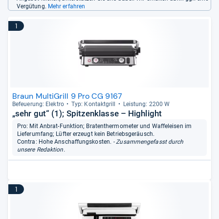
Vergütung.
Mehr erfahren
1
Braun MultiGrill 9 Pro CG 9167
Befeue­rung: Elek­tro
Typ: Kon­takt­grill
Leis­tung: 2200 W
„sehr gut“ (1); Spitzenklasse – Highlight
Pro: Mit Anbrat-Funktion; Bratenthermometer und Waffeleisen im
Lieferumfang; Lüfter erzeugt kein Betriebsgeräusch.
Contra: Hohe Anschaffungskosten.
- Zusammengefasst durch
unsere Redaktion.
1