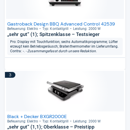
Gastroback Design BBQ Advanced Control 42539
Befeue­rung: Elek­tro
Typ: Kon­takt­grill
Leis­tung: 2000 W
„sehr gut“ (1); Spitzenklasse – Testsieger
Pro: Display mit Touchfunktion; sechs Automatikprogramme; Lüfter
erzeugt kein Betriebsgeräusch; Bratenthermometer im Lieferumfang.
Contra: -.
- Zusammengefasst durch unsere Redaktion.
3
Black + Decker BXGR2000E
Befeue­rung: Elek­tro
Typ: Kon­takt­grill
Leis­tung: 2000 W
„sehr gut“ (1,1); Oberklasse – Preistipp