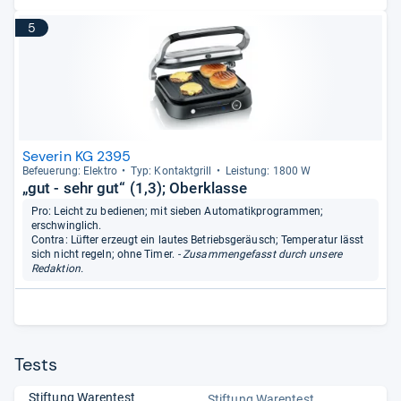
5
Severin KG 2395
Befeue­rung: Elek­tro
Typ: Kon­takt­grill
Leis­tung: 1800 W
„gut - sehr gut“ (1,3); Oberklasse
Pro: Leicht zu bedienen; mit sieben Automatikprogrammen;
erschwinglich.
Contra: Lüfter erzeugt ein lautes Betriebsgeräusch; Temperatur lässt
sich nicht regeln; ohne Timer.
- Zusammengefasst durch unsere
Redaktion.
Tests
Stiftung Warentest
Stiftung Warentest