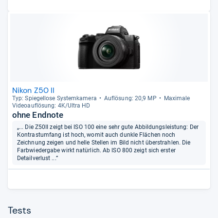
Nikon Z50 II
Typ: Spie­gel­lose Sys­tem­ka­mera
Auf­lö­sung: 20,9 MP
Maxi­male
Videoauf­lö­sung: 4K/Ultra HD
ohne Endnote
„... Die Z50II zeigt bei ISO 100 eine sehr gute Abbildungsleistung: Der
Kontrastumfang ist hoch, womit auch dunkle Flächen noch
Zeichnung zeigen und helle Stellen im Bild nicht überstrahlen. Die
Farbwiedergabe wirkt natürlich. Ab ISO 800 zeigt sich erster
Detailverlust ...“
Tests