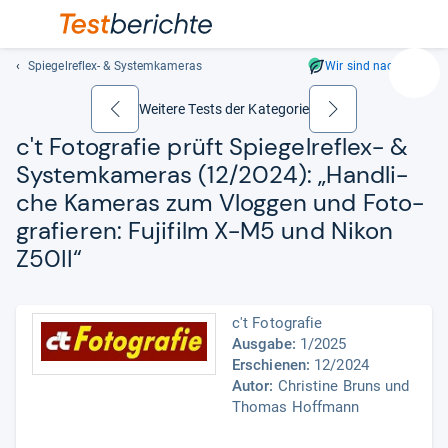
Spiegelreflex- & Systemkameras
Wir sind nachhaltig
Suc
Geben
Weitere Tests der Kategorie
zurück
weiter
Sie
c't Foto­gra­fie prüft Spie­gel­re­flex-​ &
mindest
Sys­tem­ka­me­ras (12/2024): „Hand­li­
drei
Zeichen
che Kame­ras zum Vlog­gen und Foto­
ein.
gra­fie­ren: Fuji­film X-​M5 und Nikon
Vorschl
Z50II“
erschei
automat
und
c't Fotografie
lassen
Ausgabe:
1/2025
sich
Erschienen:
12/2024
mit
Autor:
Christine Bruns und
den
Thomas Hoffmann
Pfeiltas
auswähl