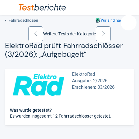
Fahrradschlösser
Wir sind nachhaltig
Suc
Geben
Weitere Tests der Kategorie
zurück
weiter
Sie
Elek­tro­Rad prüft Fahr­rad­sch­lös­ser
mindest
(3/2026): „Auf­ge­bü­gelt“
drei
Zeichen
ein.
ElektroRad
Vorschl
Ausgabe:
2/2026
erschei
Erschienen:
03/2026
automat
und
lassen
sich
Was wurde getestet?
mit
Es wurden insgesamt 12 Fahrradschlösser getestet.
den
Pfeiltas
auswähl