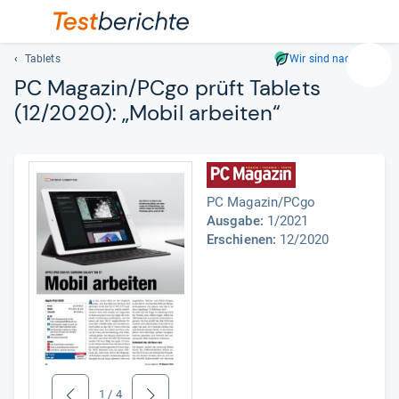
Tablets
Wir sind nachhaltig
Suc
PC Maga­zin/PCgo prüft Tablets
Geben
(12/2020): „Mobil arbei­ten“
Sie
mindest
drei
Zeichen
ein.
PC Magazin/PCgo
Vorschl
Ausgabe:
1/2021
erschei
Erschienen:
12/2020
automat
und
lassen
sich
mit
den
Pfeiltas
auswähl
1
/
4
zurück
weiter