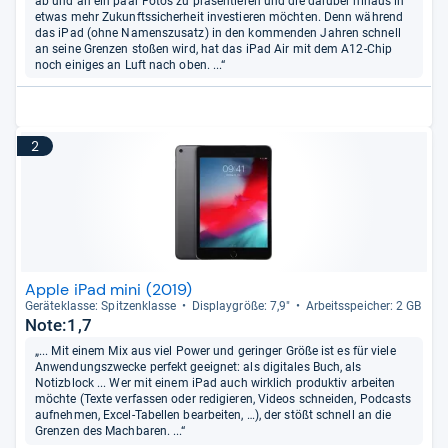
ab und an ein paar Fotos zu präsentieren und die darüber hinaus in
etwas mehr Zukunftssicherheit investieren möchten. Denn während
das iPad (ohne Namenszusatz) in den kommenden Jahren schnell
an seine Grenzen stoßen wird, hat das iPad Air mit dem A12-Chip
noch einiges an Luft nach oben. ...“
2
Apple iPad mini (2019)
Gerä­te­klasse: Spit­zen­klasse
Dis­play­größe: 7,9"
Arbeitsspei­cher: 2 GB
Note:1,7
„... Mit einem Mix aus viel Power und geringer Größe ist es für viele
Anwendungszwecke perfekt geeignet: als digitales Buch, als
Notizblock ... Wer mit einem iPad auch wirklich produktiv arbeiten
möchte (Texte verfassen oder redigieren, Videos schneiden, Podcasts
aufnehmen, Excel-Tabellen bearbeiten, …), der stößt schnell an die
Grenzen des Machbaren. ...“