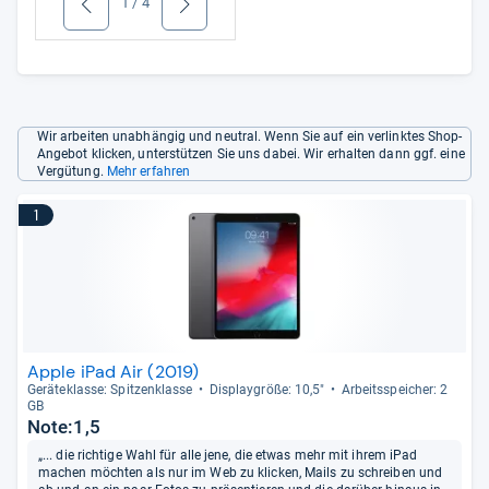
1
/
4
zurück
weiter
Wir arbeiten unabhängig und neutral. Wenn Sie auf ein verlinktes Shop-
Angebot klicken, unterstützen Sie uns dabei. Wir erhalten dann ggf. eine
Vergütung.
Mehr erfahren
1
Apple iPad Air (2019)
Gerä­te­klasse: Spit­zen­klasse
Dis­play­größe: 10,5"
Arbeitsspei­cher: 2
GB
Note:1,5
„... die richtige Wahl für alle jene, die etwas mehr mit ihrem iPad
machen möchten als nur im Web zu klicken, Mails zu schreiben und