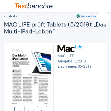
Tablets
Wir sind nachhaltig
Suc
MAC LIFE prüft Tablets (5/2019): „Das
Geben
Multi-​iPad-​Leben“
Sie
mindest
drei
Zeichen
ein.
MAC LIFE
Vorschl
Ausgabe:
6/2019
erschei
Erschienen:
05/2019
automat
und
lassen
sich
mit
den
Pfeiltas
auswähl