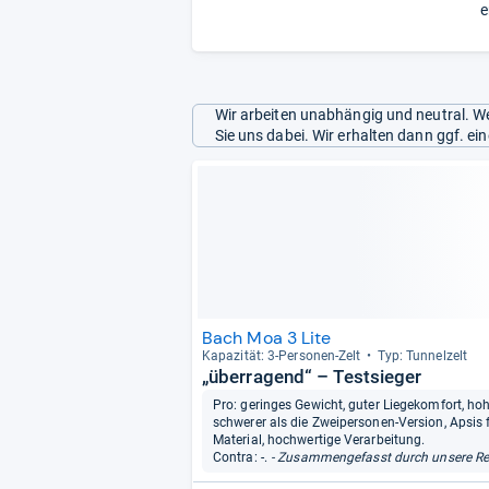
e
Wir arbeiten unabhängig und neutral. We
Sie uns dabei. Wir erhalten dann ggf. e
Bach Moa 3 Lite
Kapa­zi­tät: 3-​Per­so­nen-​Zelt
Typ: Tun­nel­zelt
„überragend“ – Testsieger
Pro: geringes Gewicht, guter Liegekomfort, ho
schwerer als die Zweipersonen-Version, Apsis 
Material, hochwertige Verarbeitung.
Contra: -.
- Zusammengefasst durch unsere Re