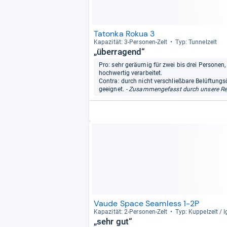
Tatonka Rokua 3
Kapa­zi­tät: 3-​Per­so­nen-​Zelt
Typ: Tun­nel­zelt
„überragend“
Pro: sehr geräumig für zwei bis drei Personen
hochwertig verarbeitet.
Contra: durch nicht verschließbare Belüftung
geeignet.
- Zusammengefasst durch unsere Re
Vaude Space Seamless 1-2P
Kapa­zi­tät: 2-​Per­so­nen-​Zelt
Typ: Kup­pel­zelt / I
„sehr gut“