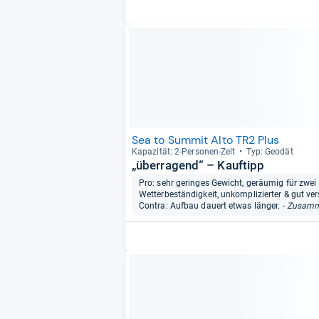
Sea to Summit Alto TR2 Plus
Kapa­zi­tät: 2-​Per­so­nen-​Zelt
Typ: Geo­dät
„überragend“ – Kauftipp
Pro: sehr geringes Gewicht, geräumig für zwei
Wetterbeständigkeit, unkomplizierter & gut ve
Contra: Aufbau dauert etwas länger.
- Zusamme