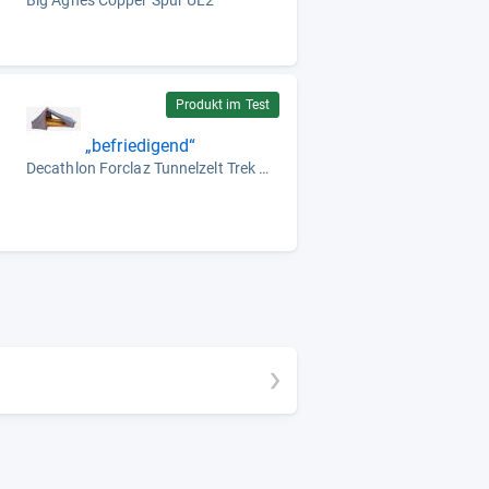
Big Agnes Copper Spur UL2
Produkt im Test
„befriedigend“
Decathlon Forclaz Tunnelzelt Trek MT900 Ultralight