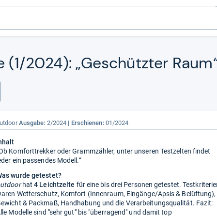
te (1/2024): „Geschütz­ter Raum
utdoor
Ausgabe:
2/2024
Erschienen:
01/2024
nhalt
Ob Komforttrekker oder Grammzähler, unter unseren Testzelten findet
eder ein passendes Modell.“
as wurde getestet?
utdoor
hat
4 Leichtzelte
für eine bis drei Personen getestet. Testkriteri
aren Wetterschutz, Komfort (Innenraum, Eingänge/Apsis & Belüftung),
ewicht & Packmaß, Handhabung und die Verarbeitungsqualität. Fazit:
lle Modelle sind "sehr gut" bis "überragend" und damit top