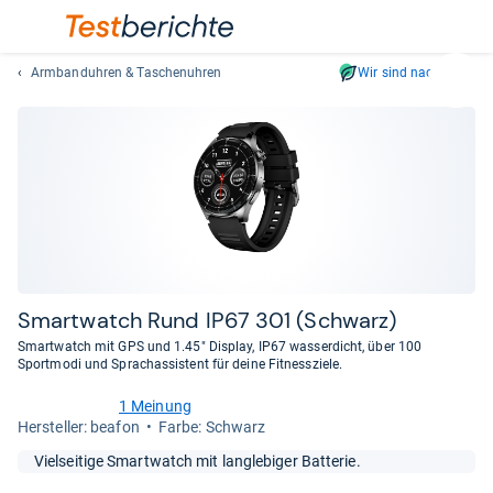
Armbanduhren & Taschenuhren
Wir sind nachhaltig
Suc
Geben
Sie
mindest
drei
Zeichen
ein.
Vorschl
erschei
automat
Smart­watch Rund IP67 301 (Schwarz)
und
Smartwatch mit GPS und 1.45" Display, IP67 wasserdicht, über 100
lassen
Sportmodi und Sprachassistent für deine Fitnessziele.
sich
1 Meinung
mit
3,0
Her­stel­ler: beafon
Farbe: Schwarz
den
von
Pfeiltas
5
Vielseitige Smartwatch mit langlebiger Batterie.
Sternen
auswähl