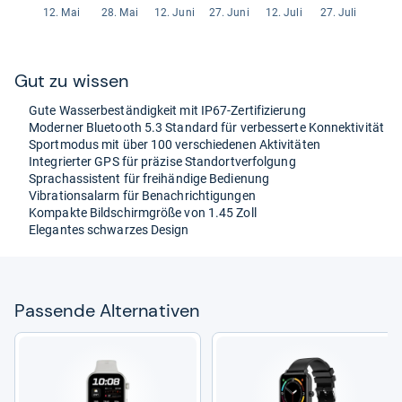
Gut zu wis­sen
Gute Was­ser­be­stän­dig­keit mit IP67-​Zer­ti­fi­zie­rung
Moder­ner Blue­tooth 5.3 Stan­dard für ver­bes­serte Kon­nek­ti­vi­tät
Sport­mo­dus mit über 100 ver­schie­de­nen Akti­vi­tä­ten
Inte­grier­ter GPS für prä­zise Stand­ort­ver­fol­gung
Sprachas­sis­tent für frei­hän­dige Bedie­nung
Vibra­ti­ons­alarm für Benach­rich­ti­gun­gen
Kom­pakte Bild­schirm­größe von 1.45 Zoll
Ele­gan­tes schwar­zes Design
Pas­sende Alter­na­ti­ven