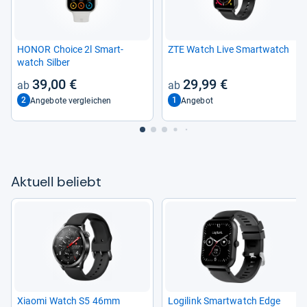
HONOR Choice 2l Smart­
ZTE Watch Live Smart­watch
watch Sil­ber
39,00 €
29,99 €
2
1
Angebote vergleichen
Angebot
Aktu­ell beliebt
Xiaomi Watch S5 46mm
Logi­link Smart­watch Edge