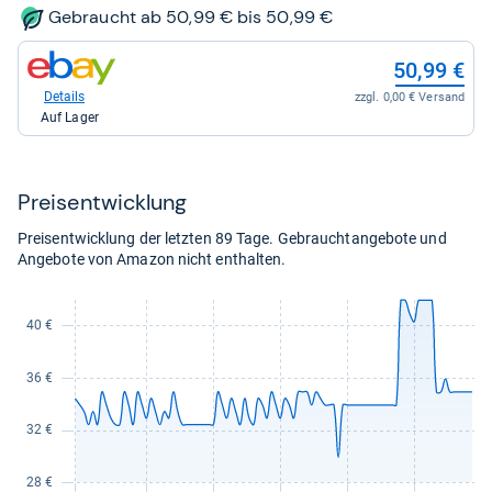
47,93
Gebraucht ab 50,99 € bis 50,99 €
kaufen.
zum
50,99 €
Shop:
bei
Details
zzgl. 0,00 € Versand
eBay
Auf Lager
für
50,99
kaufen.
Preis­ent­wick­lung
Preisentwicklung der letzten 89 Tage. Gebrauchtangebote und
Angebote von Amazon nicht enthalten.