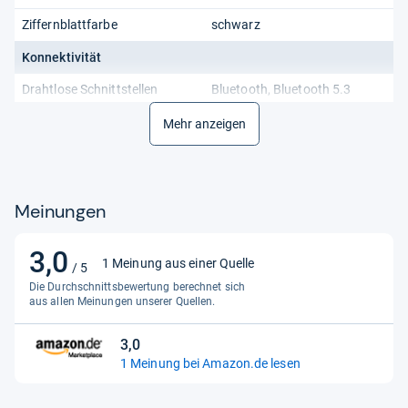
Ziffernblattfarbe
schwarz
Konnektivität
Drahtlose Schnittstellen
Bluetooth, Bluetooth 5.3
Bauform
Mehr anzeigen
Gehäuseform
rund
Verschlussart
Dornschließe
Meinungen
Akku/Batterie
Akkukapazität
300 mAh
3,0
3,0
1 Meinung aus einer Quelle
/ 5
von
Akkulaufzeit / Standby
5 d
Die Durchschnittsbewertung berechnet sich
5
aus allen Meinungen unserer Quellen.
Abmessungen
Sternen
3,0
Gehäusedurchmesser
368.0 mm
3,0
1 Meinung bei Amazon.de lesen
von
Allgemein
5