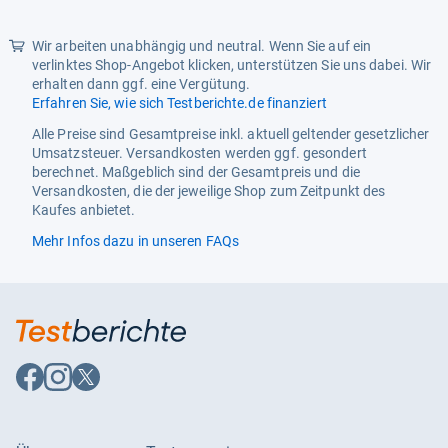
Sternen
Erscheinungsjahr
2024
Produkttyp
Smartwatch
Wir arbeiten unabhängig und neutral. Wenn Sie auf ein
verlinktes Shop-Angebot klicken, unterstützen Sie uns dabei. Wir
item_group_id
B0DPJKSH6Y
erhalten dann ggf. eine Vergütung.
Erfahren Sie, wie sich Testberichte.de finanziert
Material
Alle Preise sind Gesamtpreise inkl. aktuell geltender gesetzlicher
Armbandmaterial
Silikon
Umsatzsteuer. Versandkosten werden ggf. gesondert
berechnet. Maßgeblich sind der Gesamtpreis und die
Lieferumfang
Versandkosten, die der jeweilige Shop zum Zeitpunkt des
Kaufes anbietet.
Mitgeliefertes Zubehör
Akku, Ladegerät, Ladekabel
Mehr Infos dazu in unseren FAQs
Gewicht
Gewicht
42 g
Funktionalitäten
Eigenschaften
staubdicht
Auf
Auf
Auf
Facebook
Instagram
X
Funktionen
Alarm, Datumsanzeige,
folgen
folgen
folgen
Herzfrequenzmessung,
Kalender, Kalorienzähler,