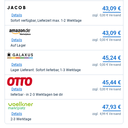
zum
zum
43,00 €
43,09 €
Shop:
Shop:
bei
bei
Details
Details
zzgl. 0,00 € Versand
zzgl. 0,00 € Versand
eBay
Jacob
Auf Lager
Sofort verfügbar, Lieferzeit max. 1-2 Werktage
für
Elektronik
43,00
direkt
zum
zum
43,96 €
43,09 €
kaufen.
für
Shop:
Shop:
43,09
bei
bei
Details
Details
zzgl. 0,00 € Versand
zzgl. 0,00 € Versand
kaufen.
eBay
Amazon.de
Auf Lager
Auf Lager
für
für
43,96
43,09
zum
45,24 €
kaufen.
kaufen.
Shop:
bei
Details
zzgl. 0,00 € Versand
galaxus
Lager Lieferant: Sofort lieferbar, 1-3 Werktage
für
45,24
zum
45,44 €
kaufen.
Shop:
bei
Details
zzgl. 0,00 € Versand
Otto.de
lieferbar - in 2-3 Werktagen bei dir
für
45,44
zum
47,93 €
kaufen.
Shop:
bei
Details
zzgl. 4,99 € Versand
voelkner
2-3 Werktage
Marktplatz
für