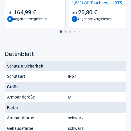
1,83" LCD Touch­s­creen BT5.2
black
164,99 €
20,80 €
6
9
Angebote vergleichen
Angebote vergleichen
Datenblatt
Schutz & Sicherheit
Schutzart
IP67
Größe
Armbandgröße
M
Farbe
Armbandfarbe
schwarz
Gehäusefarbe
schwarz