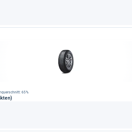
en­quer­schnitt: 65%
nkten)