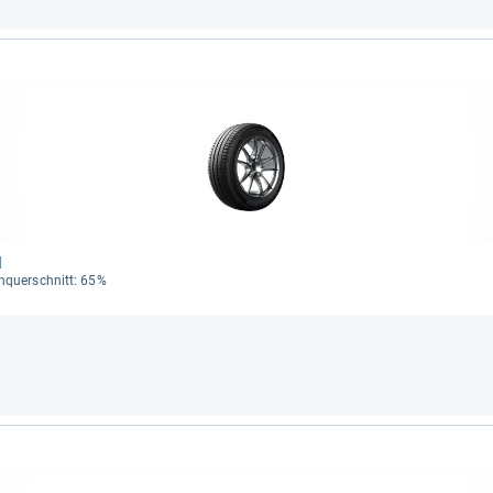
H
en­quer­schnitt: 65%