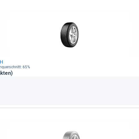
8H
en­quer­schnitt: 65%
nkten)