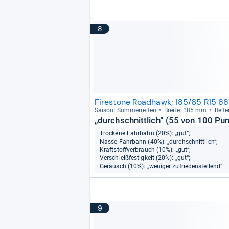
8
Firestone Roadhawk; 185/65 R15 8
Sai­son: Som­mer­rei­fen
Breite: 185 mm
Rei­f
„durchschnittlich“ (55 von 100 Pu
Trockene Fahrbahn (20%): „gut“;
Nasse Fahrbahn (40%): „durchschnittlich“;
Kraftstoffverbrauch (10%): „gut“;
Verschleißfestigkeit (20%): „gut“;
Geräusch (10%): „weniger zufriedenstellend“.
9