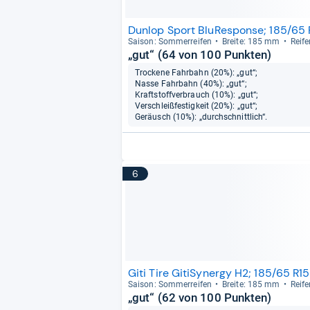
Dunlop Sport BluResponse; 185/65
Sai­son: Som­mer­rei­fen
Breite: 185 mm
Rei­f
„gut“ (64 von 100 Punkten)
Trockene Fahrbahn (20%): „gut“;
Nasse Fahrbahn (40%): „gut“;
Kraftstoffverbrauch (10%): „gut“;
Verschleißfestigkeit (20%): „gut“;
Geräusch (10%): „durchschnittlich“.
6
Giti Tire GitiSynergy H2; 185/65 R1
Sai­son: Som­mer­rei­fen
Breite: 185 mm
Rei­f
„gut“ (62 von 100 Punkten)