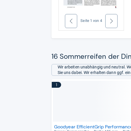
Seite
1
von
4
zurück
weiter
16 Sommerreifen der Dim
Wir arbeiten unabhängig und neutral. We
Sie uns dabei. Wir erhalten dann ggf. e
1
Goodyear EfficientGrip Performanc