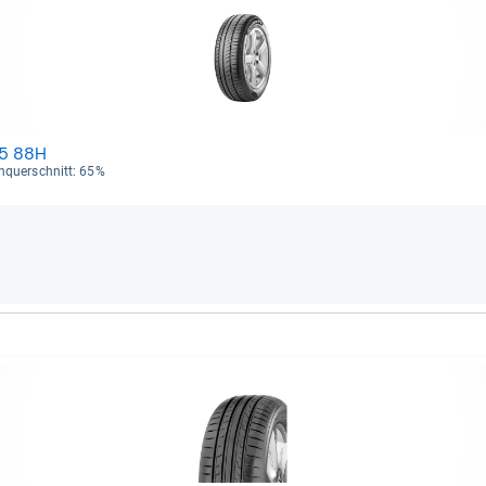
15 88H
en­quer­schnitt: 65%