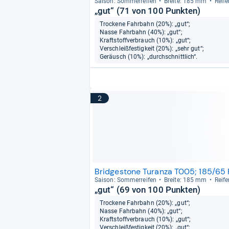
Sai­son: Som­mer­rei­fen
Breite: 185 mm
Rei­f
„gut“ (71 von 100 Punkten)
Trockene Fahrbahn (20%): „gut“;
Nasse Fahrbahn (40%): „gut“;
Kraftstoffverbrauch (10%): „gut“;
Verschleißfestigkeit (20%): „sehr gut“;
Geräusch (10%): „durchschnittlich“.
2
Bridgestone Turanza T005; 185/65
Sai­son: Som­mer­rei­fen
Breite: 185 mm
Rei­f
„gut“ (69 von 100 Punkten)
Trockene Fahrbahn (20%): „gut“;
Nasse Fahrbahn (40%): „gut“;
Kraftstoffverbrauch (10%): „gut“;
Verschleißfestigkeit (20%): „gut“;