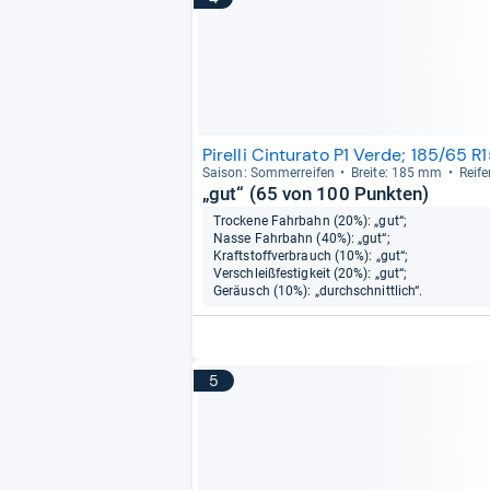
Pirelli Cinturato P1 Verde; 185/65 R
Sai­son: Som­mer­rei­fen
Breite: 185 mm
Rei­f
„gut“ (65 von 100 Punkten)
Trockene Fahrbahn (20%): „gut“;
Nasse Fahrbahn (40%): „gut“;
Kraftstoffverbrauch (10%): „gut“;
Verschleißfestigkeit (20%): „gut“;
Geräusch (10%): „durchschnittlich“.
5