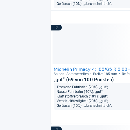
Geräusch (10%): „durchschnittlich“.
2
Michelin Primacy 4; 185/65 R15 88
Sai­son: Som­mer­rei­fen
Breite: 185 mm
Rei­f
„gut“ (69 von 100 Punkten)
Trockene Fahrbahn (20%): „gut“;
Nasse Fahrbahn (40%): „gut“;
Kraftstoffverbrauch (10%): „gut“;
Verschleißfestigkeit (20%): „gut“;
Geräusch (10%): „durchschnittlich“.
4