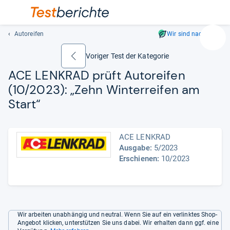
Autoreifen
Wir sind nachhaltig
Suc
Geben
Voriger Test der Kategorie
zurück
Sie
ACE LENK­RAD prüft Auto­rei­fen
mindest
(10/2023): „Zehn Win­ter­rei­fen am
drei
Zeichen
Start“
ein.
Vorschl
erschei
ACE LENKRAD
automat
Ausgabe:
5/2023
und
Erschienen:
10/2023
lassen
sich
mit
den
Pfeiltas
Wir arbeiten unabhängig und neutral. Wenn Sie auf ein verlinktes Shop-
Angebot klicken, unterstützen Sie uns dabei. Wir erhalten dann ggf. eine
auswähl