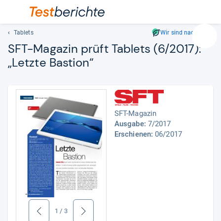
Tablets
Wir sind nachhaltig
Suc
SFT-​Maga­zin prüft Tablets (6/2017):
Geben
„Letzte Bas­tion“
Sie
mindest
drei
Zeichen
ein.
SFT-Magazin
Vorschl
Ausgabe:
7/2017
erschei
Erschienen:
06/2017
automat
und
lassen
sich
mit
den
Pfeiltas
1
/
3
zurück
weiter
auswähl