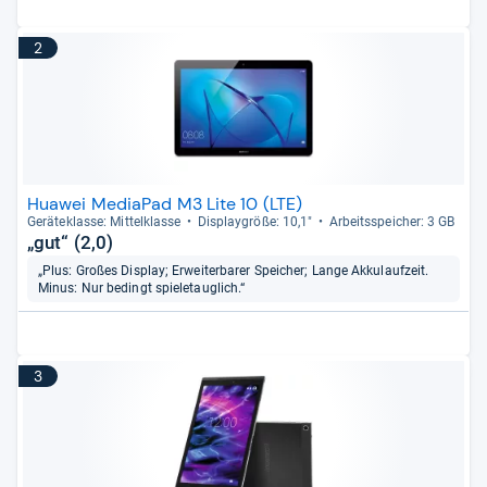
2
Huawei MediaPad M3 Lite 10 (LTE)
Gerä­te­klasse: Mit­tel­klasse
Dis­play­größe: 10,1"
Arbeitsspei­cher: 3 GB
„gut“ (2,0)
„Plus: Großes Display; Erweiterbarer Speicher; Lange Akkulaufzeit.
Minus: Nur bedingt spieletauglich.“
3