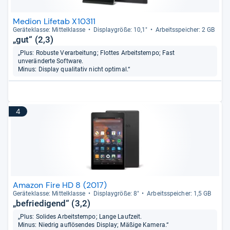
Medion Lifetab X10311
Gerä­te­klasse: Mit­tel­klasse
Dis­play­größe: 10,1"
Arbeitsspei­cher: 2 GB
„gut“ (2,3)
„Plus: Robuste Verarbeitung; Flottes Arbeitstempo; Fast
unveränderte Software.
Minus: Display qualitativ nicht optimal.“
4
Amazon Fire HD 8 (2017)
Gerä­te­klasse: Mit­tel­klasse
Dis­play­größe: 8"
Arbeitsspei­cher: 1,5 GB
„befriedigend“ (3,2)
„Plus: Solides Arbeitstempo; Lange Laufzeit.
Minus: Niedrig auflösendes Display; Mäßige Kamera.“