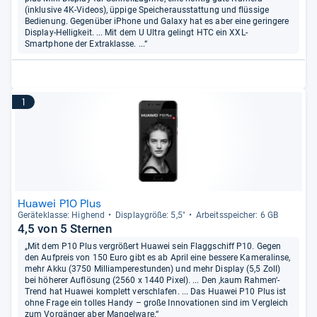
(inklusive 4K-Videos), üppige Speicherausstattung und flüssige
Bedienung. Gegenüber iPhone und Galaxy hat es aber eine geringere
Display-Helligkeit. ... Mit dem U Ultra gelingt HTC ein XXL-
Smartphone der Extraklasse. ...“
1
Huawei P10 Plus
Gerä­te­klasse: Hig­hend
Dis­play­größe: 5,5"
Arbeitsspei­cher: 6 GB
4,5 von 5 Sternen
„Mit dem P10 Plus vergrößert Huawei sein Flaggschiff P10. Gegen
den Aufpreis von 150 Euro gibt es ab April eine bessere Kameralinse,
mehr Akku (3750 Milliamperestunden) und mehr Display (5,5 Zoll)
bei höherer Auflösung (2560 x 1440 Pixel). ... Den ‚kaum Rahmen‘-
Trend hat Huawei komplett verschlafen. ... Das Huawei P10 Plus ist
ohne Frage ein tolles Handy – große Innovationen sind im Vergleich
zum Vorgänger aber Mangelware.“