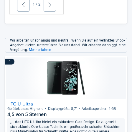
1
/
2
zurück
weiter
Wir arbeiten unabhängig und neutral. Wenn Sie auf ein verlinktes Shop-
Angebot klicken, unterstützen Sie uns dabei. Wir erhalten dann ggf. eine
Vergütung.
Mehr erfahren
1
HTC U Ultra
Gerä­te­klasse: Hig­hend
Dis­play­größe: 5,7"
Arbeitsspei­cher: 4 GB
4,5 von 5 Sternen
„... das HTC U Ultra bietet ein exklusives Glas-Design. Dazu gesellt
sich aktuelle Oberklasse-Technik: ein großer, sehr scharfer Bildschirm
plus Mini-Display für Schnellzugriffe, eine richtig gute Kamera