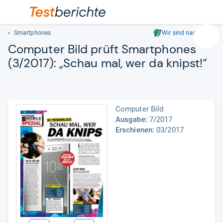
Smartphones
Wir sind nachhaltig
Suc
Com­pu­ter Bild prüft Smart­pho­nes
Geben
(3/2017): „Schau mal, wer da knipst!“
Sie
mindest
drei
Zeichen
ein.
Computer Bild
Vorschl
Ausgabe:
7/2017
Erschienen:
03/2017
erschei
automat
und
lassen
sich
mit
den
Pfeiltas
auswähl