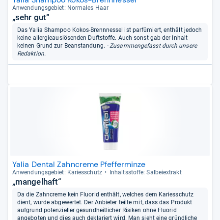
Anwen­dungs­ge­biet: Nor­ma­les Haar
„sehr gut“
Das Yalia Shampoo Kokos-Brennnessel ist parfümiert, enthält jedoch
keine allergieauslösenden Duftstoffe. Auch sonst gab der Inhalt
keinen Grund zur Beanstandung.
- Zusammengefasst durch unsere
Redaktion.
Yalia Dental Zahncreme Pfefferminze
Anwen­dungs­ge­biet: Kari­es­schutz
Inhaltss­toffe: Sal­bei­ex­trakt
„mangelhaft“
Da die Zahncreme kein Fluorid enthält, welches dem Kariesschutz
dient, wurde abgewertet. Der Anbieter teilte mit, dass das Produkt
aufgrund potenzieller gesundheitlicher Risiken ohne Fluorid
angeboten und dies auch deklariert wird. Man sieht eine gründliche