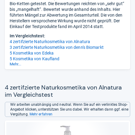
Bio-Ketten getestet. Die Bewertungen reichten von „sehr gut“
bis „mangelhaft“. Bewertet wurde anhand des Inhalts. Hier
führten Mängel zur Abwertung im Gesamturteil. Die von den
Herstellern versprochene Wirkung wurde nicht geprüft. Der
Einkauf der Testprodukte fand im April 2014 statt.
Im Vergleichstest:
4 zertifzierte Naturkosmetika von Alnatura
3 zertifzierte Naturkosmetika von denn's Biomarkt
5 Kosmetika von Edeka
5 Kosmetika von Kaufland
Mehr...
5 Kosmetika von Real
5 Kosmetika von Rewe
4 zertifzierte Naturkosmetika von Alnatura
im Vergleichstest
Wir arbeiten unabhängig und neutral. Wenn Sie auf ein verlinktes Shop-
Angebot klicken, unterstützen Sie uns dabei. Wir erhalten dann ggf. eine
Vergütung.
Mehr erfahren