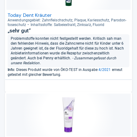
Today Dent Kräuter
Anwen­dungs­ge­biet: Zahn­fleisch­schutz, Plaque, Kari­es­schutz, Par­odon­
to­se­schutz
Inhaltss­toffe: Sal­bei­ex­trakt, Zink­salz, Fluo­rid
„sehr gut“
Problemstoffe konnten nicht festgestellt werden. Kritisch sah man
den fehlenden Hinweis, dass die Zahncreme nicht für Kinder unter 6
Jahren geeignet ist, da der Fluoridgehalt für diese zu hoch ist. Nach
Anbieterinformationen wurde die Rezeptur zwischenzeitlich
geändert. Auch bei Penny erhältlich.
- Zusammengefasst durch
unsere Redaktion.
Info:
Dieses Produkt wurde von ÖKO-TEST in Ausgabe
4/2021
erneut
getestet mit gleicher Bewertung.