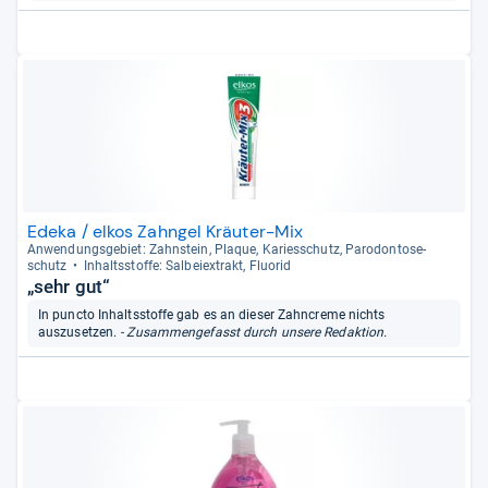
Edeka / elkos Zahngel Kräuter-Mix
Anwen­dungs­ge­biet: Zahn­stein, Plaque, Kari­es­schutz, Par­odon­to­se­
schutz
Inhaltss­toffe: Sal­bei­ex­trakt, Fluo­rid
„sehr gut“
In puncto Inhaltsstoffe gab es an dieser Zahncreme nichts
auszusetzen.
- Zusammengefasst durch unsere Redaktion.