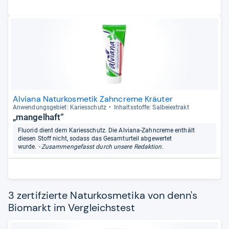
Alviana Naturkosmetik Zahncreme Kräuter
Anwen­dungs­ge­biet: Kari­es­schutz
Inhaltss­toffe: Sal­bei­ex­trakt
„mangelhaft“
Fluorid dient dem Kariesschutz. Die Alviana-Zahncreme enthält
diesen Stoff nicht, sodass das Gesamturteil abgewertet
wurde.
- Zusammengefasst durch unsere Redaktion.
3 zertifzierte Naturkosmetika von denn's
Biomarkt im Vergleichstest