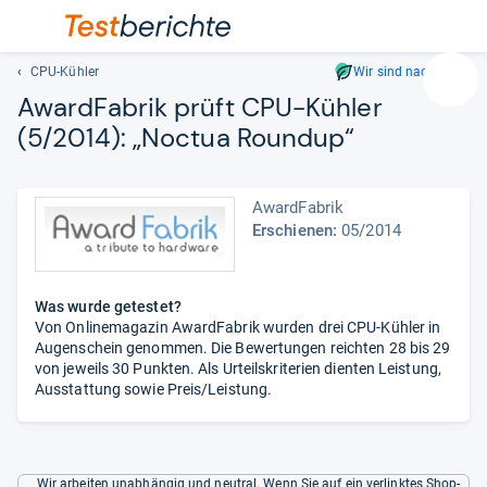
CPU-Kühler
Wir sind nachhaltig
Suc
Award­Fa­brik prüft CPU-​Küh­ler
Geben
(5/2014): „Noc­tua Roun­dup“
Sie
mindest
drei
AwardFabrik
Zeichen
Erschienen:
05/2014
ein.
Vorschl
erschei
automat
Was wurde getestet?
Von Onlinemagazin AwardFabrik wurden drei CPU-Kühler in
und
Augenschein genommen. Die Bewertungen reichten 28 bis 29
lassen
von jeweils 30 Punkten. Als Urteilskriterien dienten Leistung,
sich
Ausstattung sowie Preis/Leistung.
mit
den
Pfeiltas
auswähl
Wir arbeiten unabhängig und neutral. Wenn Sie auf ein verlinktes Shop-