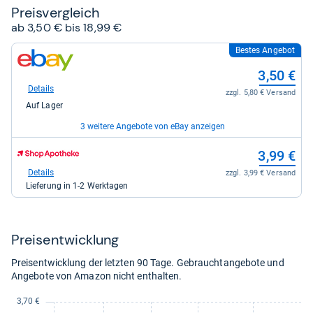
Preis­ver­gleich
ab 3,50 € bis 18,99 €
Bestes Angebot
zum
Shop:
3,50 €
bei
eBay
Details
zzgl. 5,80 € Versand
für
Auf Lager
3,50
kaufen.
3 weitere Angebote von eBay anzeigen
zum
zum
3,90 €
3,99 €
Shop:
Shop:
bei
bei
Details
Details
zzgl. 5,95 € Versand
zzgl. 3,99 € Versand
eBay
Shop
Auf Lager
Lieferung in 1-2 Werktagen
für
Apotheke
3,90
DE
zum
10,20 €
kaufen.
für
Shop:
3,99
bei
Details
zzgl. 5,80 € Versand
Preis­ent­wick­lung
kaufen.
eBay
Auf Lager
für
Preisentwicklung der letzten 90 Tage. Gebrauchtangebote und
10,20
zum
18,99 €
Angebote von Amazon nicht enthalten.
kaufen.
Shop:
bei
Details
zzgl. 5,80 € Versand
eBay
Auf Lager