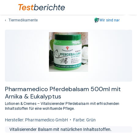
Tiermedikamente
Wir sind nachhaltig
Suc
Geben
Sie
mindest
drei
Zeichen
ein.
Vorschl
erschei
automat
Phar­ma­me­dico Pfer­de­bal­sam 500ml mit
und
Arnika & Euka­lyp­tus
lassen
Lotionen & Cremes – Vitalisierender Pferdebalsam mit erfrischenden
sich
Inhaltsstoffen für eine wohltuende Pflege.
mit
Her­stel­ler: Pharmamedico GmbH
Farbe: Grün
den
Pfeiltas
Vitalisierender Balsam mit natürlichen Inhaltsstoffen.
auswähl