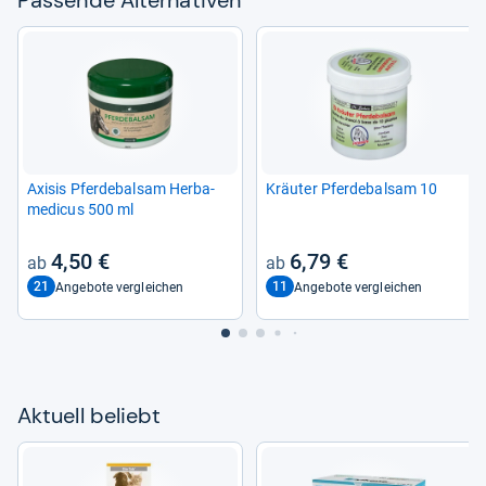
Pas­sende Alter­na­ti­ven
Axi­sis Pfer­de­bal­sam Her­ba­
Kräu­ter Pfer­de­bal­sam 10
me­di­cus 500 ml
4,50 €
6,79 €
21
11
Angebote vergleichen
Angebote vergleichen
Aktu­ell beliebt