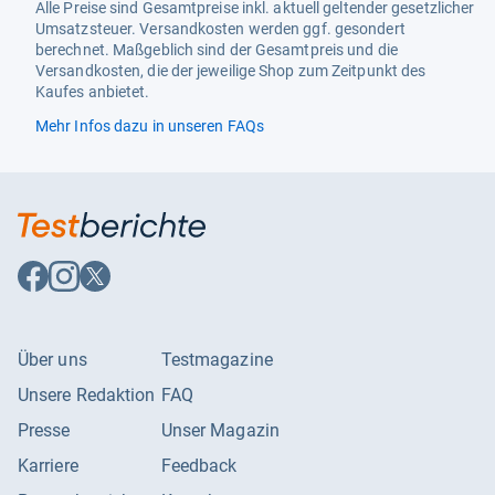
Wirksame Inhaltsstoffe
Arnika
Alle Preise sind Gesamtpreise inkl. aktuell geltender gesetzlicher
Umsatzsteuer. Versandkosten werden ggf. gesondert
berechnet. Maßgeblich sind der Gesamtpreis und die
Versandkosten, die der jeweilige Shop zum Zeitpunkt des
Kaufes anbietet.
Mehr Infos dazu in unseren FAQs
Auf
Auf
Auf
Facebook
Instagram
X
folgen
folgen
folgen
Über uns
Testmagazine
Unsere Redaktion
FAQ
Presse
Unser Magazin
Karriere
Feedback