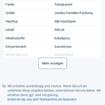
Farbe
Transparent
Größe
Jumbo/Familien-Packung
Hauttyp
Alle Hauttypen
Inhalt
500 ml
Inhaltsstoffe
Eukaliptus
Körperbereich
Ganzkörper
Materialien aus
Deutschland
Maßeinheit
Mehr anzeigen
L
Produktart
Pferdebalsam
Produktlinie
Pharmamedico
Wir arbeiten unabhängig und neutral. Wenn Sie auf ein
UVA-Schutz
UVA (EU-konform)
verlinktes Shop-Angebot klicken, unterstützen Sie uns dabei. Wir
erhalten dann ggf. eine Vergütung.
Verwendungsdauer
12M
Erfahren Sie, wie sich Testberichte.de finanziert