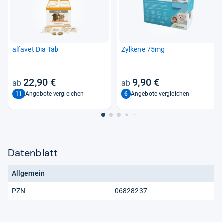
alfa­vet Dia Tab
Zyl­kene 75mg
22,90 €
9,90 €
11
6
Angebote vergleichen
Angebote vergleichen
Datenblatt
Allgemein
PZN
06828237