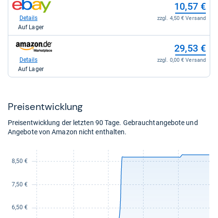
zum
10,57 €
kaufen.
Shop:
bei
Details
zzgl. 4,50 € Versand
eBay
Auf Lager
für
10,57
zum
29,53 €
kaufen.
Shop:
bei
Details
zzgl. 0,00 € Versand
Amazon.de
Auf Lager
für
29,53
kaufen.
Preis­ent­wick­lung
Preisentwicklung der letzten 90 Tage. Gebrauchtangebote und
Angebote von Amazon nicht enthalten.