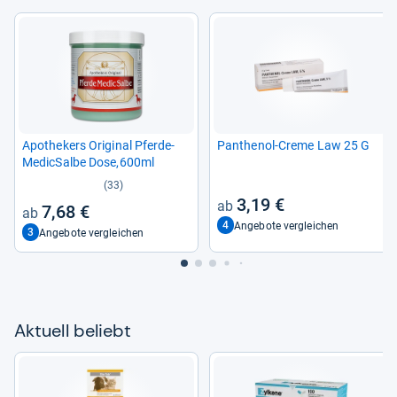
Apo­the­kers Ori­gi­nal Pfer­de­
Pan­the­nol-​Creme Law 25 G
Me­dic­Salbe Dose,600ml
(33)
3,19 €
7,68 €
4
Angebote vergleichen
3
Angebote vergleichen
Aktu­ell beliebt