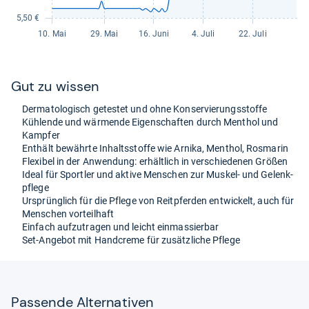
Gut zu wis­sen
Der­ma­to­lo­gisch getes­tet und ohne Kon­ser­vie­rungs­stoffe
Küh­lende und wär­me­nde Eigen­schaf­ten durch Menthol und
Kamp­fer
Ent­hält bewährte Inhaltss­toffe wie Arnika, Menthol, Ros­ma­rin
Fle­xi­bel in der Anwen­dung: erhält­lich in ver­schie­de­nen Grö­ßen
Ideal für Sport­ler und aktive Men­schen zur Mus­kel-​ und Gelenk­
pflege
Ursprüng­lich für die Pflege von Reit­pfer­den ent­wi­ckelt, auch für
Men­schen vor­teil­haft
Ein­fach auf­zu­tra­gen und leicht ein­mas­sier­bar
Set-​Ange­bot mit Hand­creme für zusätz­li­che Pflege
Pas­sende Alter­na­ti­ven