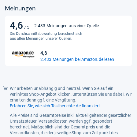
Meinungen
4,6
4,6
2.433 Meinungen aus einer Quelle
/ 5
von
Die Durchschnittsbewertung berechnet sich
5
aus allen Meinungen unserer Quellen.
Sternen
4,6
4,6
2.433 Meinungen bei Amazon.de lesen
von
5
Sternen
Wir arbeiten unabhängig und neutral. Wenn Sie auf ein
verlinktes Shop-Angebot klicken, unterstützen Sie uns dabei. Wir
erhalten dann ggf. eine Vergütung.
Erfahren Sie, wie sich Testberichte.de finanziert
Alle Preise sind Gesamtpreise inkl. aktuell geltender gesetzlicher
Umsatzsteuer. Versandkosten werden ggf. gesondert
berechnet. Maßgeblich sind der Gesamtpreis und die
Versandkosten, die der jeweilige Shop zum Zeitpunkt des