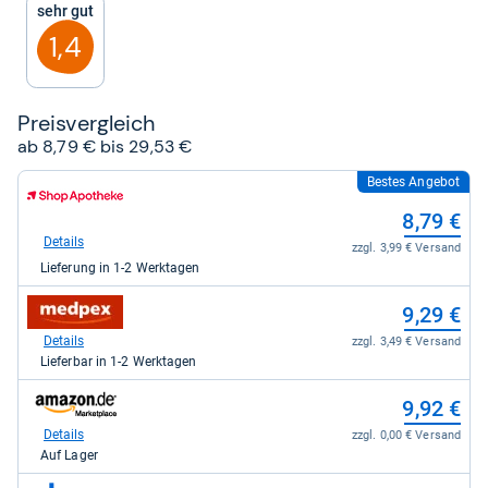
Sehr gut
Sternen
1,4
Preis­ver­gleich
ab 8,79 € bis 29,53 €
Bestes Angebot
zum
Shop:
8,79 €
bei
Shop
Details
zzgl. 3,99 € Versand
Apotheke
Lieferung in 1-2 Werktagen
DE
für
zum
8,79
9,29 €
Shop:
kaufen.
bei
Details
zzgl. 3,49 € Versand
medpex
Lieferbar in 1-2 Werktagen
für
9,29
zum
9,92 €
kaufen.
Shop:
bei
Details
zzgl. 0,00 € Versand
Amazon.de
Auf Lager
für
9,92