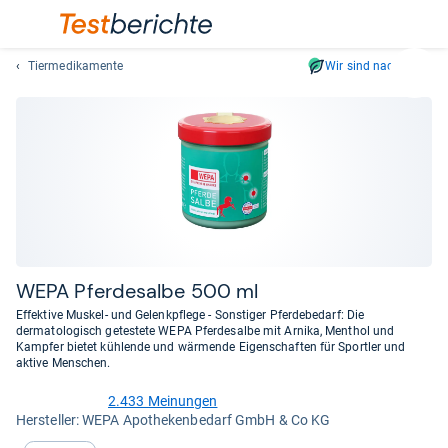
Tiermedikamente
Wir sind nachhaltig
Suc
Geben
Sie
mindest
drei
Zeichen
ein.
Vorschl
erschei
automat
WEPA Pfer­de­salbe 500 ml
und
Effektive Muskel- und Gelenkpflege - Sonstiger Pferdebedarf: Die
lassen
dermatologisch getestete WEPA Pferdesalbe mit Arnika, Menthol und
Kampfer bietet kühlende und wärmende Eigenschaften für Sportler und
sich
aktive Menschen.
mit
den
2.433 Meinungen
4,6
Pfeiltas
Her­stel­ler: WEPA Apothekenbedarf GmbH & Co KG
von
auswähl
5