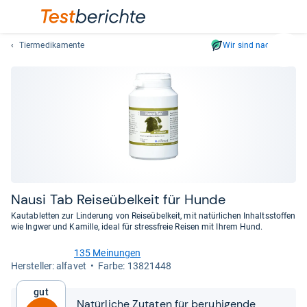
Tiermedikamente
Wir sind nachhaltig
Suc
Geben
Sie
mindest
drei
Zeichen
ein.
Vorschl
erschei
automat
Nausi Tab Rei­se­ü­bel­keit für Hunde
und
Kautabletten zur Linderung von Reiseübelkeit, mit natürlichen Inhaltsstoffen
lassen
wie Ingwer und Kamille, ideal für stressfreie Reisen mit Ihrem Hund.
sich
135 Meinungen
mit
4,3
Her­stel­ler: alfavet
Farbe: 13821448
den
von
Pfeiltas
5
Gut
Sternen
auswähl
Natürliche Zutaten für beruhigende