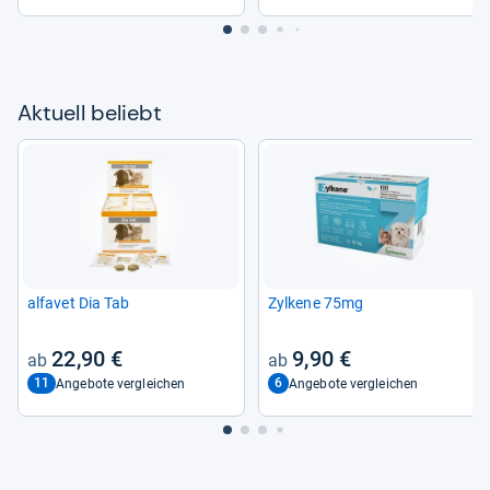
künst­li­che Zusatz­stoffe |
Made in Ger­many
Aktu­ell beliebt
alfa­vet Dia Tab
Zyl­kene 75mg
22,90 €
9,90 €
11
6
Angebote vergleichen
Angebote vergleichen