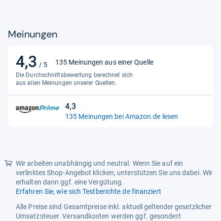
Meinungen
4,3
4,3
135 Meinungen aus einer Quelle
/ 5
von
Die Durchschnittsbewertung berechnet sich
5
aus allen Meinungen unserer Quellen.
Sternen
4,3
4,3
135 Meinungen bei Amazon.de lesen
von
5
Sternen
Wir arbeiten unabhängig und neutral. Wenn Sie auf ein
verlinktes Shop-Angebot klicken, unterstützen Sie uns dabei. Wir
erhalten dann ggf. eine Vergütung.
Erfahren Sie, wie sich Testberichte.de finanziert
Alle Preise sind Gesamtpreise inkl. aktuell geltender gesetzlicher
Umsatzsteuer. Versandkosten werden ggf. gesondert