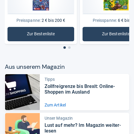
Preisspanne:
2 € bis 200 €
Preisspanne:
6 € bis 8
Zur Bestenliste
Zur Bestenliste
: Gesellschaftsspiele
: Kinder-S
Aus unse­rem Maga­zin
Tipps
Zoll­frei­grenze bis Bre­xit: Online-​
Shop­pen im Aus­land
Zum Artikel
Unser Magazin
Lust auf mehr? Im Maga­zin wei­ter­
le­sen