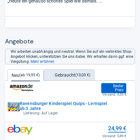
„Heute ein genauso schönes Spiel wie damals. ...“
Angebote
Wir arbeiten unabhängig und neutral. Wenn Sie auf ein verlinktes Shop-
Angebot klicken, unterstützen Sie uns dabei. Wir erhalten dann ggf. eine
Vergütung.
Mehr erfahren
Gebraucht
Neu
(10,00 €)
(ab 19,95 €)
19,95 €
Bester
Preis
Versand:
0,00 €
Ravensburger Kinderspiel Quips - Lernspiel
ab 3 Jahre
Lieferung: Auf Lager
24,99 €
Versand:
5,89 €