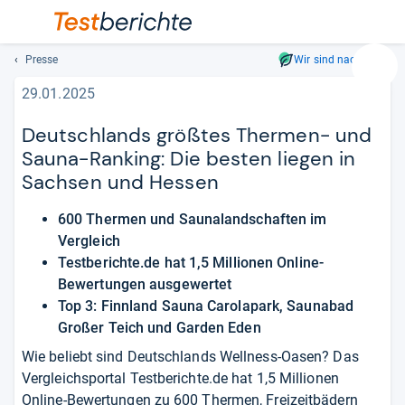
Presse
Wir sind nachhaltig
Suc
29.01.2025
Geben
Sie
Deutschlands größtes Thermen- und
mindest
Sauna-Ranking: Die besten liegen in
drei
Zeichen
Sachsen und Hessen
ein.
Vorschl
600 Thermen und Saunalandschaften im
erschei
Vergleich
automat
Testberichte.de hat 1,5 Millionen Online-
und
Bewertungen ausgewertet
lassen
Top 3: Finnland Sauna Carolapark, Saunabad
sich
Großer Teich und Garden Eden
mit
den
Wie beliebt sind Deutschlands Wellness-Oasen? Das
Pfeiltas
Vergleichsportal Testberichte.de hat 1,5 Millionen
auswähl
Online-Bewertungen zu 600 Thermen, Freizeitbädern