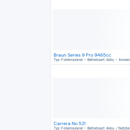
Braun Series 9 Pro 9465cc
Typ: Foli­en­ra­sie­rer
Betriebs­art: Akku
Anwen­
Carrera No 521
Typ: Foli­en­ra­sie­rer
Betriebs­art: Akku-​ / Netz­be­