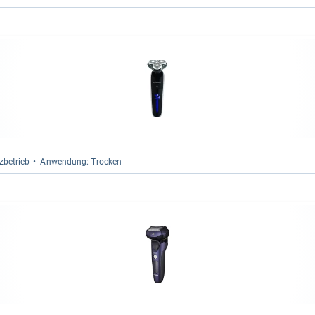
­be­trieb
Anwen­dung: Tro­cken