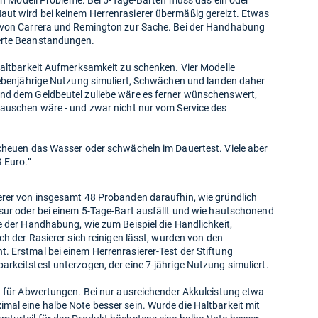
kein Modell Probleme. Bei 5-Tage-Bärten muss das ein oder
ut wird bei keinem Herrenrasierer übermäßig gereizt. Etwas
e von Carrera und Remington zur Sache. Bei der Handhabung
werte Beanstandungen.
Haltbarkeit Aufmerksamkeit zu schenken. Vier Modelle
siebenjährige Nutzung simuliert, Schwächen und landen daher
und dem Geldbeutel zuliebe wäre es ferner wünschenswert,
tauschen wäre - und zwar nicht nur vom Service des
scheuen das Wasser oder schwächeln im Dauertest. Viele aber
 Euro.“
erer von insgesamt 48 Probanden daraufhin, wie gründlich
asur oder bei einem 5-Tage-Bart ausfällt und wie hautschonend
e der Handhabung, wie zum Beispiel die Handlichkeit,
ch der Rasierer sich reinigen lässt, wurden von den
. Erstmal bei einem Herrenrasierer-Test der Stiftung
rkeitstest unterzogen, der eine 7-jährige Nutzung simuliert.
en für Abwertungen. Bei nur ausreichender Akkuleistung etwa
mal eine halbe Note besser sein. Wurde die Haltbarkeit mit