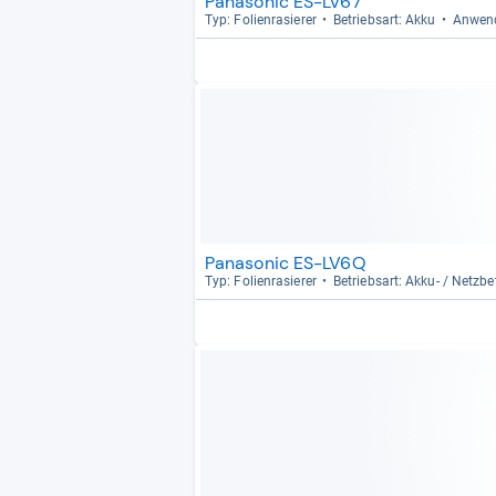
Panasonic ES-LV67
Typ: Foli­en­ra­sie­rer
Betriebs­art: Akku
Anwen­
Panasonic ES-LV6Q
Typ: Foli­en­ra­sie­rer
Betriebs­art: Akku-​ / Netz­be­