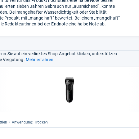
amturteil für das Produkt höchstens eine halbe Note besser
ulierten sieben Jahren Gebrauch nur „ausreichend“​, konnte
rden. Bei mangelhafter Wasserdichtigkeit oder Stabilität
 Produkt mit „mangelhaft“​ bewertet. Bei einem „mangelhaft“​
ie Redakteur:innen bei der Endnote eine halbe Note ab.
nn Sie auf ein verlinktes Shop-Angebot klicken, unterstützen
ine Vergütung.
Mehr erfahren
trieb
Anwen­dung: Tro­cken