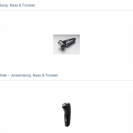
dung: Nass & Tro­cken
trieb
Anwen­dung: Nass & Tro­cken