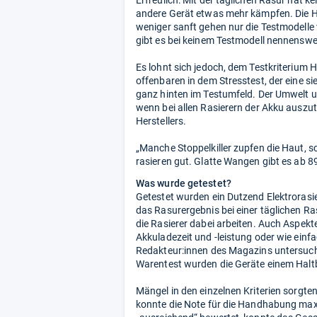
Erfreulich: Mit der täglichen Rasur hat 
andere Gerät etwas mehr kämpfen. Die Ha
weniger sanft gehen nur die Testmodell
gibt es bei keinem Testmodell nennens
Es lohnt sich jedoch, dem Testkriterium 
offenbaren in dem Stresstest, der eine 
ganz hinten im Testumfeld. Der Umwelt 
wenn bei allen Rasierern der Akku auszu
Herstellers.
„Manche Stoppelkiller zupfen die Haut, 
rasieren gut. Glatte Wangen gibt es ab 89
Was wurde getestet?
Getestet wurden ein Dutzend Elektrorasi
das Rasurergebnis bei einer täglichen R
die Rasierer dabei arbeiten. Auch Aspekt
Akkuladezeit und -leistung oder wie einfa
Redakteur:innen des Magazins untersucht
Warentest wurden die Geräte einem Haltba
Mängel in den einzelnen Kriterien sorgt
konnte die Note für die Handhabung maxi