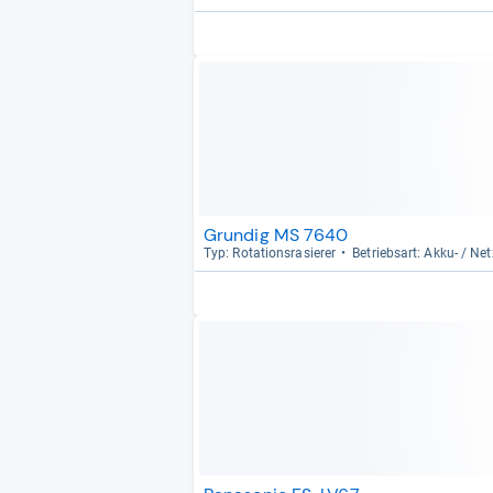
Grundig MS 7640
Typ: Rota­ti­ons­ra­sie­rer
Betriebs­art: Akku-​ / Netz