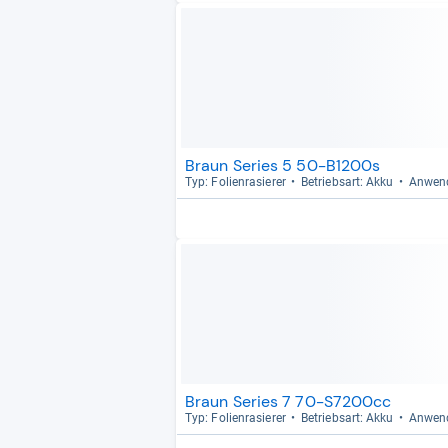
Braun Series 5 50-B1200s
Typ: Foli­en­ra­sie­rer
Betriebs­art: Akku
Anwen­
Braun Series 7 70-S7200cc
Typ: Foli­en­ra­sie­rer
Betriebs­art: Akku
Anwen­