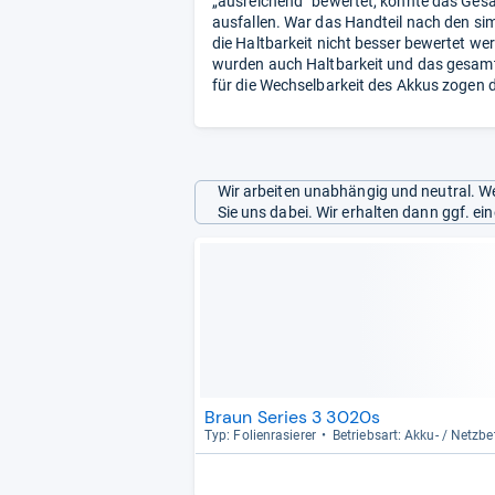
„ausreichend“​ bewertet, konnte das Ges
ausfallen. War das Handteil nach den sim
die Haltbarkeit nicht besser bewertet we
wurden auch Haltbarkeit und das gesamte
für die Wechselbarkeit des Akkus zogen d
Wir arbeiten unabhängig und neutral. We
Sie uns dabei. Wir erhalten dann ggf. e
Braun Series 3 3020s
Typ: Foli­en­ra­sie­rer
Betriebs­art: Akku-​ / Netz­be­