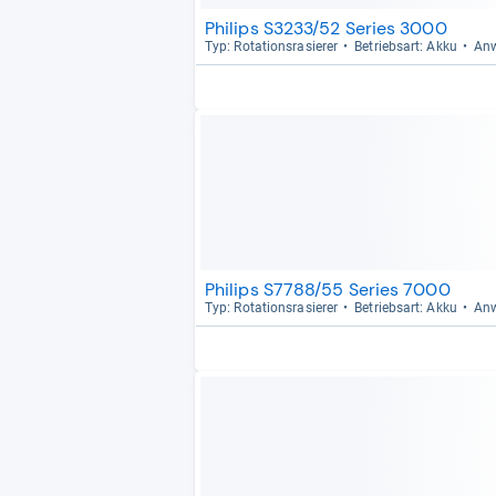
Philips S3233/52 Series 3000
Typ: Rota­ti­ons­ra­sie­rer
Betriebs­art: Akku
Anw
Philips S7788/55 Series 7000
Typ: Rota­ti­ons­ra­sie­rer
Betriebs­art: Akku
Anw