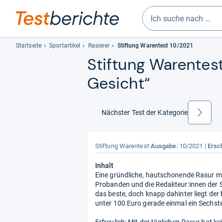
Geben
Sie
Startseite
Sportartikel
Rasierer
Stiftung Warentest 10/2021
mindestens
Stif­tung Waren­tes
drei
Gesicht“
Zeichen
ein.
Vorschläge
erscheinen
Nächster Test der Kategorie
weiter
automatisch
und
lassen
Stiftung Warentest
Ausgabe:
10/2021
Ersc
sich
Inhalt
mit
Eine gründliche, hautschonende Rasur mu
den
Probanden und die Redakteur:innen der S
Pfeiltasten
das beste, doch knapp dahinter liegt der
auswählen.
unter 100 Euro gerade einmal ein Sechstel