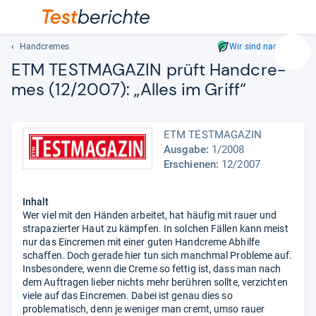
Handcremes
Wir sind nachhaltig
Suc
ETM TEST­MA­GA­ZIN prüft Hand­cre­
Geben
mes (12/2007): „Alles im Griff“
Sie
mindest
drei
ETM TESTMAGAZIN
Zeichen
Ausgabe:
1/2008
ein.
Erschienen:
12/2007
Vorschl
erschei
automat
Inhalt
und
Wer viel mit den Händen arbeitet, hat häufig mit rauer und
strapazierter Haut zu kämpfen. In solchen Fällen kann meist
lassen
nur das Eincremen mit einer guten Handcreme Abhilfe
sich
schaffen. Doch gerade hier tun sich manchmal Probleme auf.
mit
Insbesondere, wenn die Creme so fettig ist, dass man nach
den
dem Auftragen lieber nichts mehr berühren sollte, verzichten
Pfeiltas
viele auf das Eincremen. Dabei ist genau dies so
auswähl
problematisch, denn je weniger man cremt, umso rauer