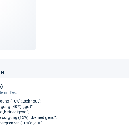
ne
5)
e im Test
gung (10%): „sehr gut“;
rgung (40%): „gut“;
: „befriedigend“;
rsorgung (15%): „befriedigend“;
bergrenzen (10%): „gut“.