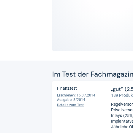
Im Test der Fach­ma­ga­zi
„gut“ (2,
Finanztest
189 Produkt
Erschienen: 16.07.2014
Ausgabe: 8/2014
Regelversor
Details zum Test
Privatverso
Inlays (25%)
Implantatve
Jährliche O