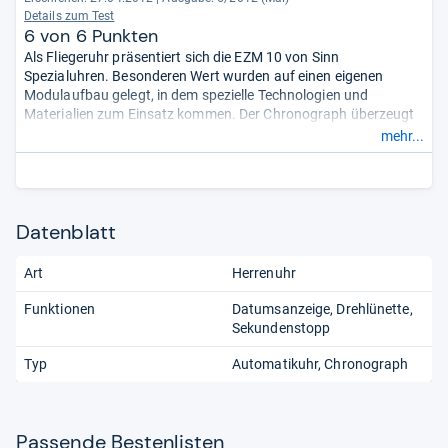
Details zum Test
6 von 6 Punkten
Als Fliegeruhr präsentiert sich die EZM 10 von Sinn
Spezialuhren. Besonderen Wert wurden auf einen eigenen
Modulaufbau gelegt, in dem spezielle Technologien und
Materialien zum Einsatz kommen. Der Chronograph überzeugt
durchgehend. Weder bei Verarbeitung und Gangverhalten noch
mehr...
bei der Ablesbarkeit und dem Komfort beim Bedienen und
Tragen gibt es einen Grund für Beanstandungen. Die vielfältigen
Funktionen arbeiten zuverlässig. Negativ ist die Relation des
Armbands zur Uhr. Auch kann die EZM 10 nur über den
Datenblatt
Direktvertrieb bestellt werden.
- Zusammengefasst durch
unsere Redaktion.
Art
Herrenuhr
Funktionen
Datumsanzeige
Drehlünette
Sekundenstopp
Typ
Automatikuhr
Chronograph
Pas­sende Bes­ten­lis­ten