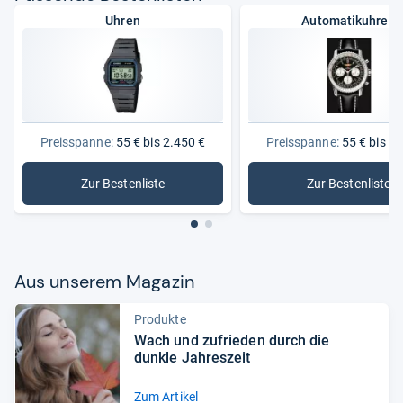
Uhren
Automatikuhren
Preisspanne:
55 € bis 2.450 €
Preisspanne:
55 € bis 2.
Zur Bestenliste
Zur Bestenliste
: Uhren
: Automat
Aus unse­rem Maga­zin
Produkte
Wach und zufrie­den durch die
dunkle Jah­res­zeit
Zum Artikel