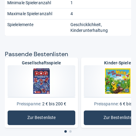
Minimale Spieleranzahl
1
Maximale Spieleranzahl
4
Spielelemente
Geschicklichkeit
Kinderunterhaltung
Pas­sende Bes­ten­lis­ten
Gesellschaftsspiele
Kinder-Spiele
Preisspanne:
2 € bis 200 €
Preisspanne:
6 € bis 8
Zur Bestenliste
Zur Bestenliste
: Gesellschaftsspiele
: Kinder-S