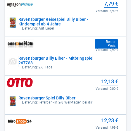
7,79 €
Versand:
3,99 €
Ravensburger Reisespiel Billy Biber -
Kinderspiel ab 4 Jahre
Lieferung: Auf Lager
7,99 €
Bester
Preis
Versand:
2,99 €
Ravensburger Billy Biber - Mitbringspiel
267788
Lieferung: 2-3 Tage
12,13 €
Versand:
0,00 €
Ravensburger Spiel Billy Biber
Lieferung: lieferbar - in 2-3 Werktagen bei dir
12,23 €
Versand:
4,99 €