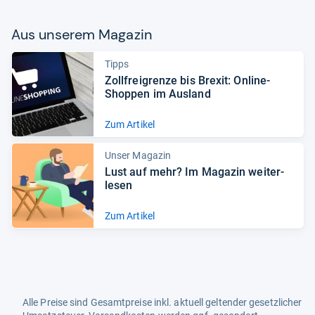
Aus unse­rem Maga­zin
Tipps
Zoll­frei­grenze bis Bre­xit: Online-​
Shop­pen im Aus­land
Zum Artikel
Unser Magazin
Lust auf mehr? Im Maga­zin wei­ter­
le­sen
Zum Artikel
Alle Preise sind Gesamtpreise inkl. aktuell geltender gesetzlicher