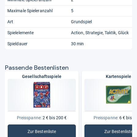
Maximale Spieleranzahl
5
Art
Grundspiel
Spielelemente
Action
Strategie
Taktik
Glück
Spieldauer
30 min
Pas­sende Bes­ten­lis­ten
Gesellschaftsspiele
Kartenspiele
Preisspanne:
2 € bis 200 €
Preisspanne:
6 € bis 1
Zur Bestenliste
Zur Bestenliste
: Gesellschaftsspiele
: Kartensp