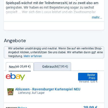
Spielspaß wächst mit der Teilnehmerzahl, ist zu zweit also am
geringsten. Wir haben es mit Begeisterung sogar zu sechst
gespielt ... Wer sich den Luxus leistet und ein Zweitexemplar
kauft, kann Abluxxen ohne Weiteres auch in einer größeren
mehr...
Runde auf den Tisch bringen. ...“
Angebote
Wir arbeiten unabhängig und neutral. Wenn Sie auf ein verlinktes Shop-
Angebot klicken, unterstützen Sie uns dabei. Wir erhalten dann ggf. eine
Vergütung.
Mehr erfahren
Gebraucht
Neu
(7,95 €)
(ab 20,49 €)
20,49 €
Bester
Preis
Versand:
0,00 €
Abluxxen - Ravensburger Kartenspiel NEU
Lieferung: Auf Lager
39,99 €