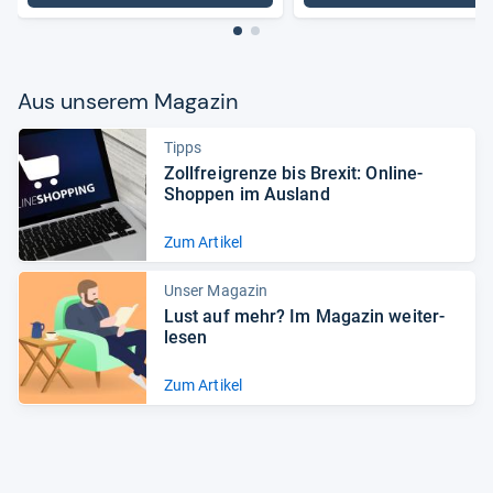
Aus unse­rem Maga­zin
Tipps
Zoll­frei­grenze bis Bre­xit: Online-​
Shop­pen im Aus­land
Zum Artikel
Unser Magazin
Lust auf mehr? Im Maga­zin wei­ter­
le­sen
Zum Artikel