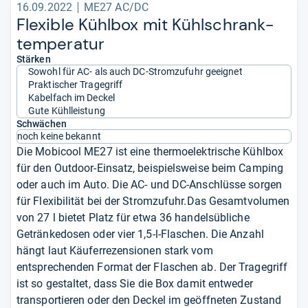
16.09.2022
ME27 AC/DC
Fle­xi­ble Kühl­box mit Kühl­schrank­
tem­pe­ra­tur
Stärken
Sowohl für AC- als auch DC-Stromzufuhr geeignet
Praktischer Tragegriff
Kabelfach im Deckel
Gute Kühlleistung
Schwächen
noch keine bekannt
Die Mobicool ME27 ist eine thermoelektrische Kühlbox
für den Outdoor-Einsatz, beispielsweise beim Camping
oder auch im Auto. Die AC- und DC-Anschlüsse sorgen
für Flexibilität bei der Stromzufuhr.Das Gesamtvolumen
von 27 l bietet Platz für etwa 36 handelsübliche
Getränkedosen oder vier 1,5-l-Flaschen. Die Anzahl
hängt laut Käuferrezensionen stark vom
entsprechenden Format der Flaschen ab. Der Tragegriff
ist so gestaltet, dass Sie die Box damit entweder
transportieren oder den Deckel im geöffneten Zustand