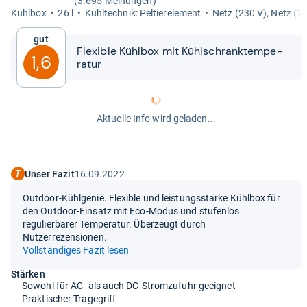
(3.695 Meinungen)
Kühl­box
26 l
Kühl­tech­nik: Pel­tie­r­ele­ment
Netz (230 V), Netz (12
Gut
Fle­xi­ble Kühl­box mit Kühl­schrank­tem­pe­
1,6
ra­tur
Aktuelle Info wird geladen...
Unser Fazit
16.09.2022
Outdoor-Kühlgenie. Flexible und leistungsstarke Kühlbox für
den Outdoor-Einsatz mit Eco-Modus und stufenlos
regulierbarer Temperatur. Überzeugt durch
Nutzerrezensionen.
Vollständiges Fazit lesen
Stärken
Sowohl für AC- als auch DC-Stromzufuhr geeignet
Praktischer Tragegriff