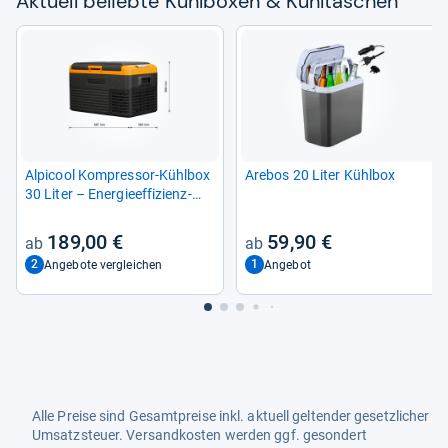
Aktu­ell beliebte Kühl­bo­xen & Kühl­ta­schen
Alpi­cool Kom­pres­sor-​Kühl­box
Are­bos 20 Liter Kühl­box
30 Liter – Ener­gie­ef­fi­zi­enz­
klasse B
189,00 €
59,90 €
2
1
Angebote vergleichen
Angebot
Alle Preise sind Gesamtpreise inkl. aktuell geltender gesetzlicher
Umsatzsteuer. Versandkosten werden ggf. gesondert