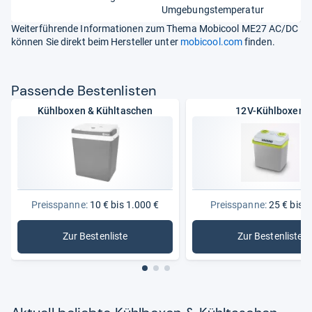
Umgebungstemperatur
Weiterführende Informationen zum Thema Mobicool ME27 AC/DC
können Sie direkt beim Hersteller unter
mobicool.com
finden.
Pas­sende Bes­ten­lis­ten
Kühlboxen & Kühltaschen
12V-Kühlboxen
Preisspanne:
10 € bis 1.000 €
Preisspanne:
25 € bis 9
Zur Bestenliste
Zur Bestenliste
: Kühlboxen & Kühltaschen
: 12V-Küh