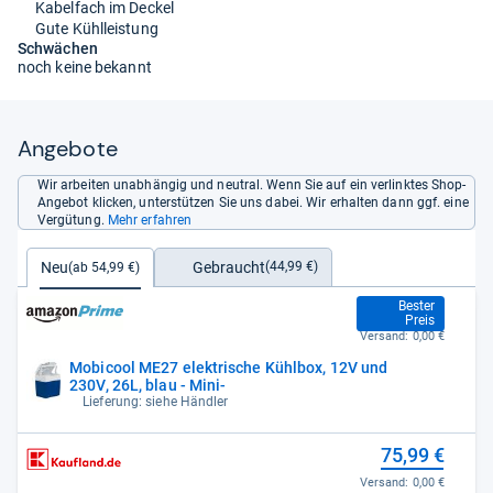
Kabelfach im Deckel
Gute Kühlleistung
Schwächen
noch keine bekannt
Angebote
Wir arbeiten unabhängig und neutral. Wenn Sie auf ein verlinktes Shop-
Angebot klicken, unterstützen Sie uns dabei. Wir erhalten dann ggf. eine
Vergütung.
Mehr erfahren
Gebraucht
Neu
(44,99 €)
(ab 54,99 €)
54,99 €
Bester
Preis
Versand:
0,00 €
Mobicool ME27 elektrische Kühlbox, 12V und
230V, 26L, blau - Mini-
Lieferung: siehe Händler
75,99 €
Versand:
0,00 €