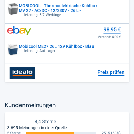
MOBICOOL - Thermoelektrische Kühlbox -
MV 27 - AC/DC - 12/230V - 26 L -
Lieferung: 5-7 Werktage
98,95 €
Versand:
0,00 €
Mobicool ME27 26L 12V Kühlbox - Blau
Lieferung: Auf Lager
Preis prüfen
Kun­den­mei­nun­gen
4,4 Sterne
3.695 Meinungen in einer Quelle
5 Sterne
2515
(68%)