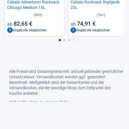
Cabaïa Adven­turer Ruck­sack
Cabaïa Ruck­sack Rey­kja­vik
Chi­cago Medium 18L
23L
(963)
(1k+)
82,65 €
74,91 €
5
3
Angebote vergleichen
Angebote vergleichen
Alle Preise sind Gesamtpreise inkl. aktuell geltender gesetzlicher
Umsatzsteuer. Versandkosten werden ggf. gesondert
berechnet. Maßgeblich sind der Gesamtpreis und die
Versandkosten, die der jeweilige Shop zum Zeitpunkt des
Kaufes anbietet.
Mehr Infos dazu in unseren FAQs
Newsletter