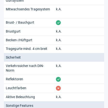
Gurtsystem
von
Sonja Leibinger
Mitwachsendes Tragesystem
k.A.
„Gegen spießige Elterngeschmäcker
rebellieren? Zarte Einhörner und düstere
Darth Vader abseits der orange-roten
vorhanden
Brust- / Bauchgurt
Sicherheitsfarben? Alles nachvollziehbar.
Brustgurt
k.A.
Aber für mich muss es ein Leuchtranzen
sein.“
Becken-/Hüftgurt
k.A.
Tragegurte mind. 4 cm breit
k.A.
Sicherheit
Verkehrssicher nach DIN-
k.A.
Norm
vorhanden
Reflektoren
fehlt
Leuchtfarben
Aktive Beleuchtung
k.A.
Sonstige Features