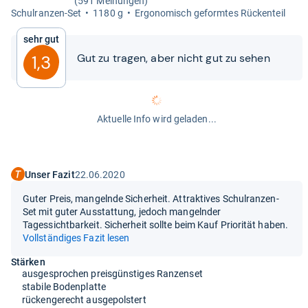
(591 Meinungen)
Schul­ran­zen-​Set
1180 g
Ergo­no­misch geform­tes Rück­en­teil
Sehr gut
Gut zu tra­gen, aber nicht gut zu sehen
1,3
Aktuelle Info wird geladen...
Unser Fazit
22.06.2020
Guter Preis, mangelnde Sicherheit. Attraktives Schulranzen-
Set mit guter Ausstattung, jedoch mangelnder
Tagessichtbarkeit. Sicherheit sollte beim Kauf Priorität haben.
Vollständiges Fazit lesen
Stärken
ausgesprochen preisgünstiges Ranzenset
stabile Bodenplatte
rückengerecht ausgepolstert