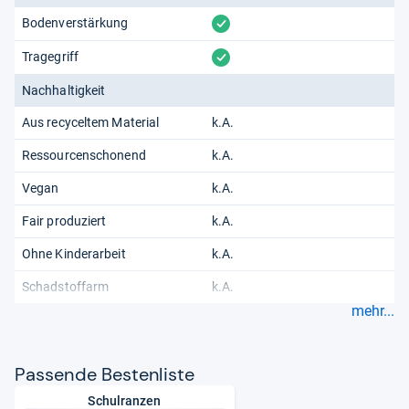
vorhanden
Bodenverstärkung
vorhanden
Tragegriff
Nachhaltigkeit
Aus recyceltem Material
k.A.
Ressourcenschonend
k.A.
Vegan
k.A.
Fair produziert
k.A.
Ohne Kinderarbeit
k.A.
Schadstoffarm
k.A.
mehr...
Pas­sende Bes­ten­liste
Schulranzen