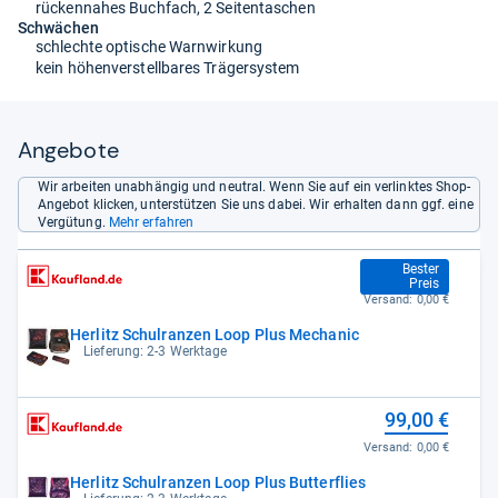
rückennahes Buchfach, 2 Seitentaschen
Schwächen
schlechte optische Warnwirkung
kein höhenverstellbares Trägersystem
Angebote
Wir arbeiten unabhängig und neutral. Wenn Sie auf ein verlinktes Shop-
Angebot klicken, unterstützen Sie uns dabei. Wir erhalten dann ggf. eine
Vergütung.
Mehr erfahren
89,95 €
Bester
Preis
Versand:
0,00 €
Herlitz Schulranzen Loop Plus Mechanic
Lieferung: 2-3 Werktage
99,00 €
Versand:
0,00 €
Herlitz Schulranzen Loop Plus Butterflies