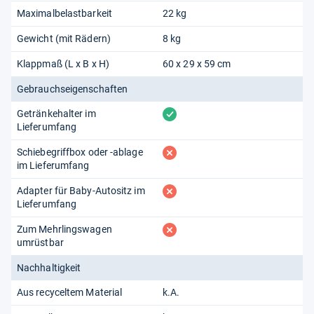
Maximalbelastbarkeit
22 kg
Gewicht (mit Rädern)
8 kg
Klappmaß (L x B x H)
60 x 29 x 59 cm
Gebrauchseigenschaften
vorhanden
Getränkehalter im
Lieferumfang
fehlt
Schiebegriffbox oder -ablage
im Lieferumfang
fehlt
Adapter für Baby-Autositz im
Lieferumfang
fehlt
Zum Mehrlingswagen
umrüstbar
Nachhaltigkeit
Aus recyceltem Material
k.A.