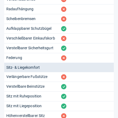
fehlt
Radaufhängung
fehlt
Scheibenbremsen
vorhanden
Aufklappbarer Schutzbügel
fehlt
Verschließbarer Einkaufskorb
vorhanden
Verstellbarer Sicherheitsgurt
fehlt
Federung
Sitz- & Liegekomfort
fehlt
Verlängerbare Fußstütze
vorhanden
Verstellbare Beinstütze
vorhanden
Sitz mit Ruheposition
vorhanden
Sitz mit Liegeposition
fehlt
Höhenverstellbarer Sitz