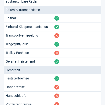
austauschbare Räder
Falten & Transportieren
vorhanden
Faltbar
vorhanden
Einhand-Klappmechanismus
fehlt
Transportverriegelung
vorhanden
Tragegriff/-gurt
fehlt
Trolley-Funktion
vorhanden
Gefaltet freistehend
Sicherheit
vorhanden
Feststellbremse
fehlt
Handbremse
fehlt
Handschlaufe
fehlt
Vorderradbremse