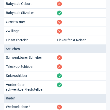
fehlt
Babys ab Geburt
vorhanden
Babys ab Sitzalter
fehlt
Geschwister
fehlt
Zwillinge
Einsatzbereich
Einkaufen & Reisen
Schieben
fehlt
Schwenkbarer Schieber
fehlt
Teleskop-Schieber
vorhanden
Knickschieber
vorhanden
Vorderräder
schwenkbar/feststellbar
Räder
fehlt
Wechselachse /