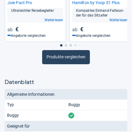
Joie Pact Pro
Hamil­ton by Yoop S1 Plus
Ultra­leich­ter Rei­se­be­glei­ter
Kom­pak­tes Ein­hand-​Falt­wun­
der für das Sitz­al­ter
Weiterlesen
Weiterlesen
€
€
Angebote vergleichen
Angebote vergleichen
Produkte vergleichen
Datenblatt
Allgemeine Informationen
Typ
Buggy
vorhanden
Buggy
Geeignet für