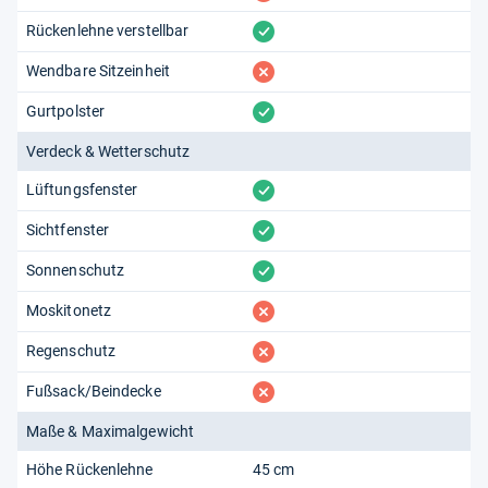
vorhanden
Rückenlehne verstellbar
fehlt
Wendbare Sitzeinheit
vorhanden
Gurtpolster
Verdeck & Wetterschutz
vorhanden
Lüftungsfenster
vorhanden
Sichtfenster
vorhanden
Sonnenschutz
fehlt
Moskitonetz
fehlt
Regenschutz
fehlt
Fußsack/Beindecke
Maße & Maximalgewicht
Höhe Rückenlehne
45 cm