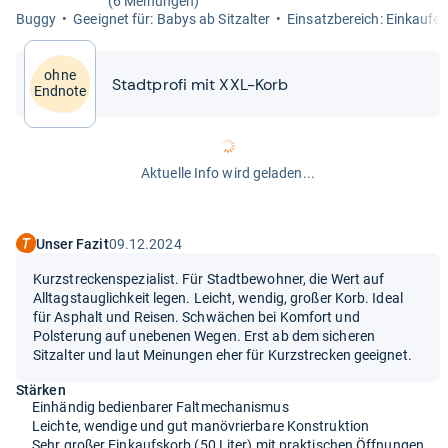
(6 Meinungen)
Buggy
Geeig­net für: Babys ab Sitz­al­ter
Ein­satz­be­reich: Ein­kau­fe
ohne
Stadt­profi mit XXL-​​Korb
Endnote
Aktuelle Info wird geladen...
Unser Fazit
09.12.2024
Kurzstreckenspezialist. Für Stadtbewohner, die Wert auf
Alltagstauglichkeit legen. Leicht, wendig, großer Korb. Ideal
für Asphalt und Reisen. Schwächen bei Komfort und
Polsterung auf unebenen Wegen. Erst ab dem sicheren
Sitzalter und laut Meinungen eher für Kurzstrecken geeignet.
Stärken
Einhändig bedienbarer Faltmechanismus
Leichte, wendige und gut manövrierbare Konstruktion
Sehr großer Einkaufskorb (50 Liter) mit praktischen Öffnungen