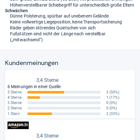
Höhenverstellbarer Schiebegriff für unterschiedlich große Eltern
Schwächen
Dünne Polsterung, spürbar auf unebenem Gelände
Keine vollwertige Liegeposition, keine Transportsicherung
Räder geben störendes Quietschen von sich
Fußstützen sind nicht der Länge nach verstellbar
(„mitwachsend“)
Kun­den­mei­nun­gen
3,4 Sterne
6 Meinungen in einer Quelle
5 Sterne
3
(50%)
4 Sterne
1
(17%)
3 Sterne
0
(0%)
2 Sterne
0
(0%)
1 Stern
2
(33%)
3,4 Sterne