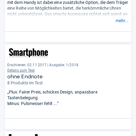
mit dem Handy ist dabei eine zusätzliche Option, die dem Träger
eine Reihe von Möglichkeiten bietet, die herkömmliche Uhren
nicht unterstützen. Das smarte Accessoire richtet sich somit an
alle, die kein zweites Display am Handgelenk wollen, sondern
mehr...
vielmehr auf der Suche nach einer analogen Uhr mit
intelligenten Zusatzfunktionen sind.“
Erschienen: 02.11.2017
|
Ausgabe: 1/2018
Details zum Test
ohne Endnote
8 Produkte im Test
„Plus: Fairer Preis, schickes Design, anpassbare
Tastenbelegung.
Minus: Pulsmesser fehlt ...“