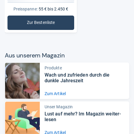
Preisspanne:
55 € bis 2.450 €
Zur Bestenliste
: Uhren
Aus unse­rem Maga­zin
Produkte
Wach und zufrie­den durch die
dunkle Jah­res­zeit
Zum Artikel
Unser Magazin
Lust auf mehr? Im Maga­zin wei­ter­
le­sen
Zum Artikel