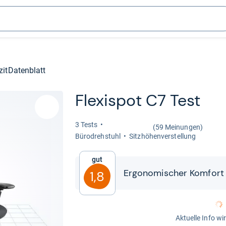
zit
Datenblatt
Fle­xis­pot C7 Test
3 Tests
(59 Meinungen)
Büro­dreh­stuhl
Sitz­hö­hen­ver­stel­lung
Gut
Ergo­no­mi­scher Kom­fort
1,8
Aktuelle Info wi