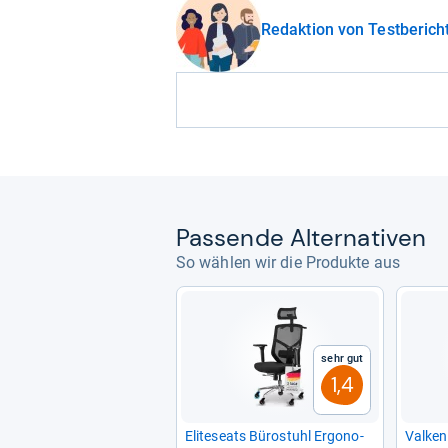
Redaktion von Testberich
Pas­sende Alter­na­ti­ven
So wählen wir die Produkte aus
Sehr gut
1,4
Eli­te­seats Büro­stuhl Ergo­no­
Val­ken