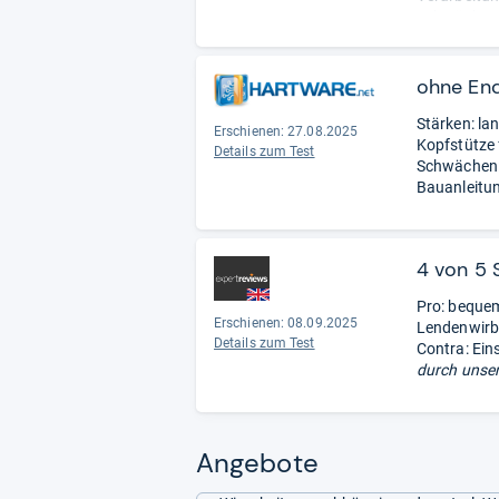
Schwächen: 
Position ni
eingeschrä
ohne En
Stärken: lan
Erschienen: 27.08.2025
Kopfstütze 
Details zum Test
Schwächen: 
Bauanleitu
4 von 5 
Pro: beque
Erschienen: 08.09.2025
Lendenwirb
Details zum Test
Contra: Eins
durch unser
Angebote