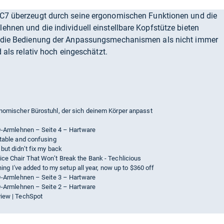
 C7 überzeugt durch seine ergonomischen Funktionen und die
ehnen und die individuell einstellbare Kopfstütze bieten
rd die Bedienung der Anpassungsmechanismen als nicht immer
d als relativ hoch eingeschätzt.
onomischer Bürostuhl, der sich deinem Körper anpasst
3D-Armlehnen – Seite 4 – Hartware
rtable and confusing
 but didn’t fix my back
ce Chair That Won’t Break the Bank - Techlicious
thing I've added to my setup all year, now up to $360 off
3D-Armlehnen – Seite 3 – Hartware
3D-Armlehnen – Seite 2 – Hartware
view | TechSpot