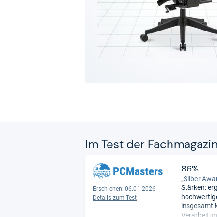
Im Test der Fach­ma­ga­zi
86%
„Silber Awa
Stärken: er
Erschienen: 06.01.2026
hochwertige
Details zum Test
insgesamt k
Verarbeitun