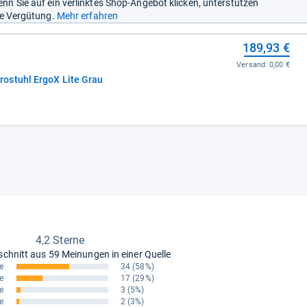
nn Sie auf ein verlinktes Shop-Angebot klicken, unterstützen
ine Vergütung.
Mehr erfahren
189,93 €
Versand:
0,00 €
ostuhl ErgoX Lite Grau
4,2 Sterne
schnitt aus
59 Meinungen in einer Quelle
e
34
(58%)
e
17
(29%)
e
3
(5%)
e
2
(3%)