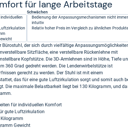
m­fort für lange Arbeits­tage
Schwächen
individuellen
Bedienung der Anpassungsmechanismen nicht imme
intuitiv
uftzirkulation
Relativ hoher Preis im Vergleich zu ähnlichen Produkt
amm
Gewicht
r Bürostuhl, der sich durch vielfältige Anpassungsmöglichkeite
nverstellbare Sitzfläche, eine verstellbare Rückenlehne mit
instellbare Kopfstütze. Die 3D-Armlehnen sind in Höhe, Tiefe u
um 360 Grad gedreht werden. Die Lendenwirbelstütze ist
fnissen gerecht zu werden. Der Stuhl ist mit einem
tet, das für eine gute Luftzirkulation sorgt und somit auch b
gt. Die maximale Belastbarkeit liegt bei 130 Kilogramm, und da
gramm.
iten für individuellen Komfort
 gute Luftzirkulation
0 Kilogramm
ogramm Gewicht