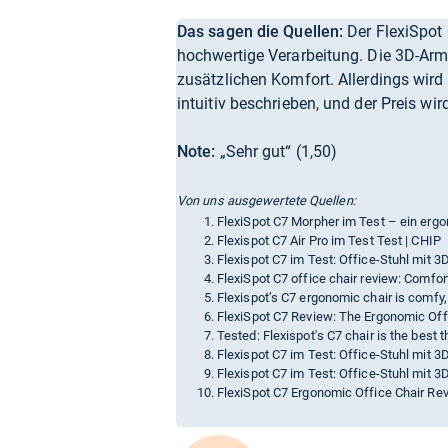
Das sagen die Quellen:
Der FlexiSpot
hochwertige Verarbeitung. Die 3D-Arml
zusätzlichen Komfort. Allerdings wi
intuitiv beschrieben, und der Preis wir
Note:
„Sehr gut“ (1,50)
Von uns ausgewertete Quellen:
FlexiSpot C7 Morpher im Test – ein erg
Flexispot C7 Air Pro im Test Test | CHIP
Flexispot C7 im Test: Office-Stuhl mit 
FlexiSpot C7 office chair review: Comfo
Flexispot’s C7 ergonomic chair is comfy,
FlexiSpot C7 Review: The Ergonomic Offi
Tested: Flexispot's C7 chair is the best 
Flexispot C7 im Test: Office-Stuhl mit 
Flexispot C7 im Test: Office-Stuhl mit 
FlexiSpot C7 Ergonomic Office Chair Re