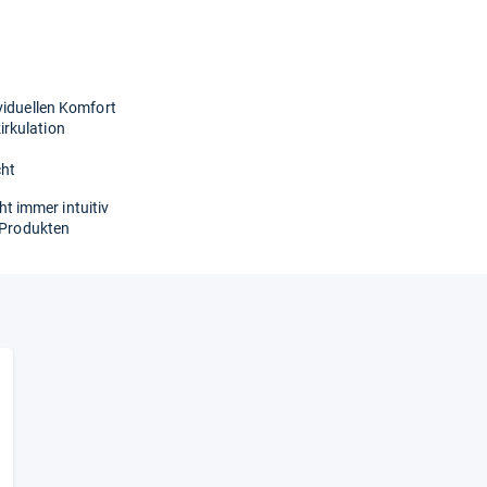
viduellen Komfort
rkulation
cht
 immer intuitiv
n Produkten