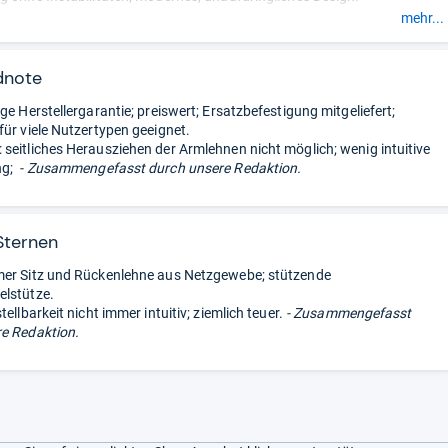
Kopfstütze und Armlehnen verstellen sich leicht und halten die
mehr...
cht immer zuverlässig; Lordosenstütze sehr ausgeprägt und nur
nkt anpassbar.
- Zusammengefasst durch unsere Redaktion.
dnote
ge Herstellergarantie; preiswert; Ersatzbefestigung mitgeliefert;
für viele Nutzertypen geeignet.
seitliches Herausziehen der Armlehnen nicht möglich; wenig intuitive
ng;
- Zusammengefasst durch unsere Redaktion.
Sternen
mer Sitz und Rückenlehne aus Netzgewebe; stützende
elstütze.
tellbarkeit nicht immer intuitiv; ziemlich teuer.
- Zusammengefasst
e Redaktion.