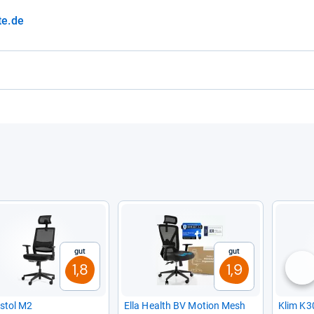
te.de
Gut
Gut
1,8
1,9
nä
­stol M2
Ella Health BV Motion Mesh
Klim K3