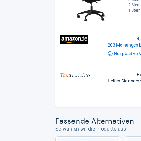
2 Stern
1 Stern
4
203 Meinungen b
Nur positive
M
B
Helfen Sie ander
Pas­sende Alter­na­ti­ven
So wählen wir die Produkte aus