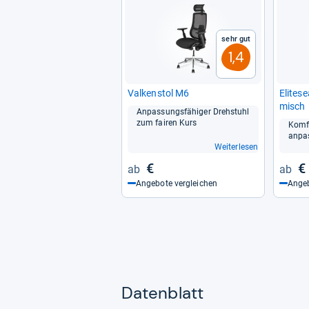
Sehr gut
1,4
Val­ken­stol M6
Eli­te­
misch
Anpas­sungs­fä­hi­ger Dreh­stuhl
zum fai­ren Kurs
Kom­f
anpas
Weiterlesen
€
€
Angebote vergleichen
Angeb
Datenblatt