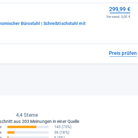
299,99 €
Versand:
0,00 €
nomischer Bürostuhl | Schreibtischstuhl mit
Preis prüfen
4,4 Sterne
schnitt aus
203 Meinungen in einer Quelle
e
143
(70%)
e
36
(18%)
e
6
(3%)