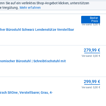
nn Sie auf ein verlinktes Shop-Angebot klicken, unterstützen
ine Vergütung.
Mehr erfahren
239,99 €
Bester
Preis
Versand:
0,00 €
her Bürostuhl Schwarz Lendenstütze Verstellbar
279,99 €
Versand:
0,00 €
nomischer Bürostuhl | Schreibtischstuhl mit
299,99 €
Versand:
0,00 €
sch SitOne, Verstellbarer, Grau, 4-