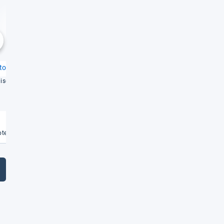
Gut
Gut
1,7
1,8
chste
stol M7
Sihoo M59AS
­sche Fea­tu­res
Erfüllt pro­blem­los viele Anfor­de­
run­gen
Weiterlesen
Weiterlesen
€
te vergleichen
Angebote vergleichen