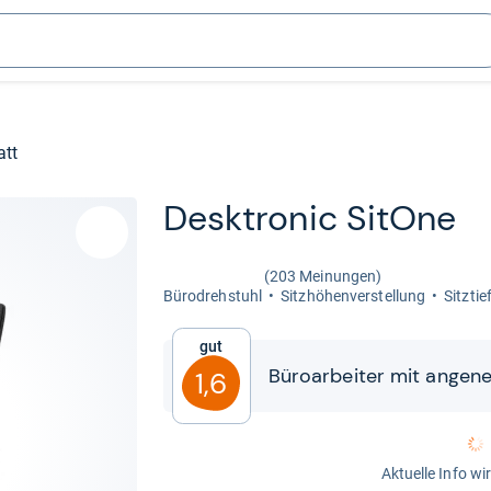
att
Desktro­nic SitOne
(203 Meinungen)
Büro­dreh­stuhl
Sitz­hö­hen­ver­stel­lung
Sitz­tie
Gut
Büro­ar­bei­ter mit ange­n
1,6
Aktuelle Info wi