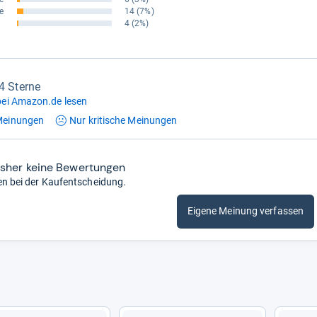
e
14
(7%)
4
(2%)
,4 Sterne
ei Amazon.de lesen
einungen
Nur kritische
Meinungen
isher keine Bewertungen
en bei der Kaufentscheidung.
Eigene Meinung verfassen