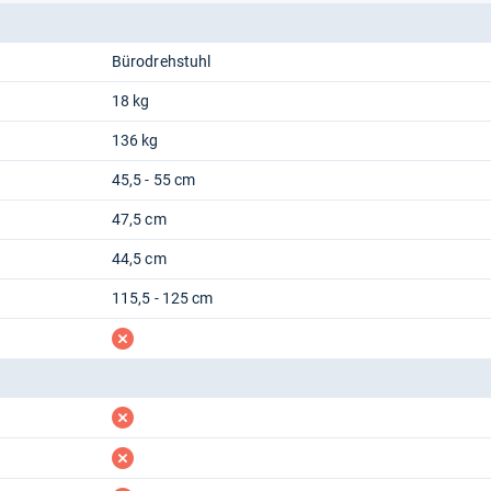
Bürodrehstuhl
18 kg
136 kg
45,5 - 55 cm
47,5 cm
44,5 cm
115,5 - 125 cm
fehlt
fehlt
fehlt