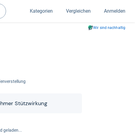
Kategorien
Vergleichen
Anmelden
Suchen
Wir sind nachhaltig
­fen­ver­stel­lung
eh­mer Stüt­zwir­kung
rd geladen...