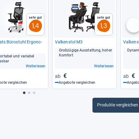
Sehr gut
Sehr gut
1,4
1,3
nä
seats Büro­stuhl Ergo­no­
Val­ken­stol M3
Val­ken­
Groß­zü­gige Aus­stat­tung, hoher
Dyna­mi
Kom­fort
or­ta­bel und varia­bel
s­bar
Weiterlesen
Weiterlesen
€
€
ote vergleichen
Angebote vergleichen
Angebo
Produkte vergleichen