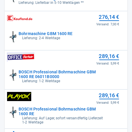
Zubehörs:
Lieferung: Lieferbar in 5-10 Werktagen **
276,14 €
Versand:
7,00 €
Bohrmaschine GBM 1600 RE
Lieferung: 2-4 Werktage
289,16 €
Versand:
5,99 €
BOSCH Professional Bohrmaschine GBM
1600 RE 06011B0000
Lieferung: 1-2 Werktage
289,16 €
Versand:
5,99 €
BOSCH Professional Bohrmaschine GBM
1600 RE
Lieferung: Auf Lager, sofort versandfertig Lieferzeit
1-2 Werktage