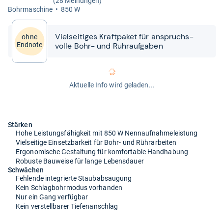
(28 Meinungen)
Bohr­ma­schine
850 W
Viel­sei­ti­ges Kraft­pa­ket für anspruchs­
ohne
volle Bohr-​​ und Rühr­auf­ga­ben
Endnote
Aktuelle Info wird geladen...
Stärken
Hohe Leistungsfähigkeit mit 850 W Nennaufnahmeleistung
Vielseitige Einsetzbarkeit für Bohr- und Rührarbeiten
Ergonomische Gestaltung für komfortable Handhabung
Robuste Bauweise für lange Lebensdauer
Schwächen
Fehlende integrierte Staubabsaugung
Kein Schlagbohrmodus vorhanden
Nur ein Gang verfügbar
Kein verstellbarer Tiefenanschlag