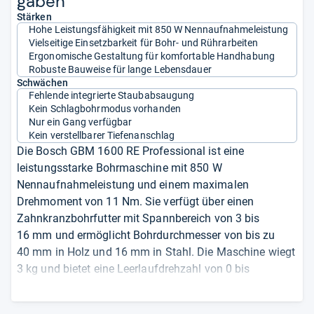
ga­ben
Stärken
Hohe Leistungsfähigkeit mit 850 W Nennaufnahmeleistung
Vielseitige Einsetzbarkeit für Bohr- und Rührarbeiten
Ergonomische Gestaltung für komfortable Handhabung
Robuste Bauweise für lange Lebensdauer
Schwächen
Fehlende integrierte Staubabsaugung
Kein Schlagbohrmodus vorhanden
Nur ein Gang verfügbar
Kein verstellbarer Tiefenanschlag
Die Bosch GBM 1600 RE Professional ist eine
leistungsstarke Bohrmaschine mit 850 W
Nennaufnahmeleistung und einem maximalen
Drehmoment von 11 Nm. Sie verfügt über einen
Zahnkranzbohrfutter mit Spannbereich von 3 bis
16 mm und ermöglicht Bohrdurchmesser von bis zu
40 mm in Holz und 16 mm in Stahl. Die Maschine wiegt
3 kg und bietet eine Leerlaufdrehzahl von 0 bis
630 Umdrehungen pro Minute. Für vielseitige
Anwendungen ist sie mit einer zusätzlichen Handgriff