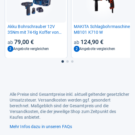
Akku Bohr­schrau­ber 12V
MAKITA Schlag­bohr­ma­schine
35Nm mit 74-​tlg Kof­fer von
M8101 K710 W
Schepp­ach
79,00 €
124,90 €
2
2
Angebote vergleichen
Angebote vergleichen
Alle Preise sind Gesamtpreise inkl. aktuell geltender gesetzlicher
Umsatzsteuer. Versandkosten werden ggf. gesondert
berechnet. Maßgeblich sind der Gesamtpreis und die
Versandkosten, die der jeweilige Shop zum Zeitpunkt des
Kaufes anbietet.
Mehr Infos dazu in unseren FAQs