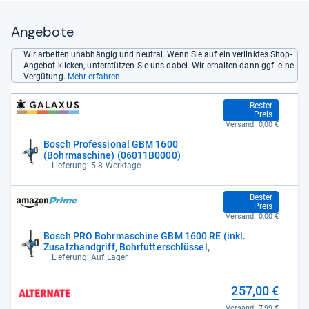
Angebote
Wir arbeiten unabhängig und neutral. Wenn Sie auf ein verlinktes Shop-
Angebot klicken, unterstützen Sie uns dabei. Wir erhalten dann ggf. eine
Vergütung.
Mehr erfahren
247,05 €
Bester
Preis
Versand:
0,00 €
Bosch Professional GBM 1600
(Bohrmaschine) (06011B0000)
Lieferung: 5-8 Werktage
247,05 €
Bester
Preis
Versand:
0,00 €
Bosch PRO Bohrmaschine GBM 1600 RE (inkl.
Zusatzhandgriff, Bohrfutterschlüssel,
Lieferung: Auf Lager
257,00 €
Versand:
7,99 €