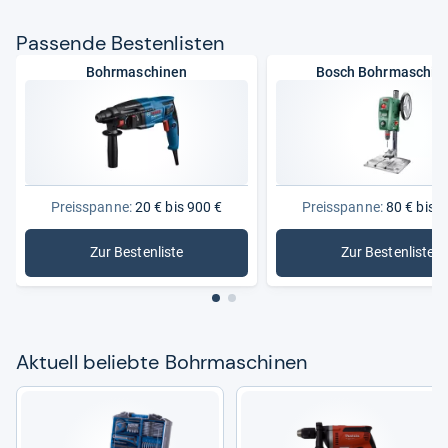
Pas­sende Bes­ten­lis­ten
Bohrmaschinen
Bosch Bohrmaschin
Preisspanne:
20 € bis 900 €
Preisspanne:
80 € bis 9
Zur Bestenliste
Zur Bestenliste
: Bohrmaschinen
: Bosch 
Aktu­ell beliebte Bohr­ma­schi­nen