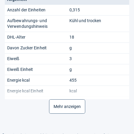
Anzahl der Einheiten
0,315
Aufbewahrungs- und
Kühl und trocken
Verwendungshinweis
DHL-Alter
18
Davon Zucker Einheit
g
Eiweiß
3
Eiweiß Einheit
g
Energie kcal
455
Energie kcal Einheit
kcal
Energie kj
1902
Mehr anzeigen
Energie kj Einheit
kj
Fett
20.3
Fett Einheit
g