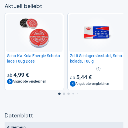
Aktu­ell beliebt
Scho-​Ka-​Kola Ener­gie-​Scho­ko­
Zetti Schla­ger­süss­ta­fel, Scho­
lade 100g Dose
ko­lade, 100 g
(4)
4,99 €
5,44 €
6
Angebote vergleichen
4
Angebote vergleichen
Datenblatt
Allgemein