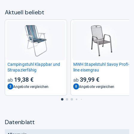
Aktu­ell beliebt
Cam­ping­stuhl Klapp­bar und
MWH Sta­pel­stuhl Savoy Pro­fi­
Stra­pa­zier­fä­hig
line eisen­grau
19,38 €
39,99 €
3
8
Angebote vergleichen
Angebote vergleichen
Datenblatt