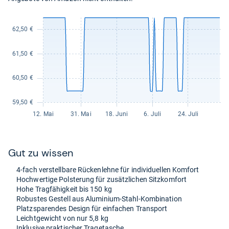
Gut zu wis­sen
4-​fach ver­stell­bare Rücken­lehne für indi­vi­du­el­len Kom­fort
Hoch­wer­tige Pols­te­rung für zusätz­li­chen Sitz­kom­fort
Hohe Trag­fä­hig­keit bis 150 kg
Robus­tes Gestell aus Alu­mi­nium-​Stahl-​Kom­bi­na­tion
Platz­spa­ren­des Design für ein­fa­chen Trans­port
Leicht­ge­wicht von nur 5,8 kg
Inklu­sive prak­ti­scher Tra­ge­ta­sche