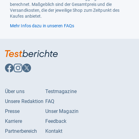
berechnet. Maßgeblich sind der Gesamtpreis und die
Produktart
Stuhl
Versandkosten, die der jeweilige Shop zum Zeitpunkt des
Kaufes anbietet.
Rahmenmaterial
Aluminium, Eisen
Mehr Infos dazu in unseren FAQs
Rahmenmaterialtyp
Aluminium Und Eisen
Rückenstil
Hohe Rückenlehne
Schlafsack Füllmaterial
Polyester
Set enthält
Tragetasche
Auf
Auf
Auf
Facebook
Instagram
X
Sitzbezugmaterial
Polyester
folgen
folgen
folgen
Sitzwerkstoff
Polyester
Über uns
Testmagazine
Stil/form
Garten
Unsere Redaktion
FAQ
Ursprungsland
China
Presse
Unser Magazin
Verwendung Im Innen- Und
Außenbereich
Karriere
Feedback
Außenbereich
Partnerbereich
Kontakt