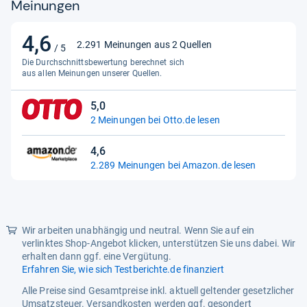
Meinungen
Picknick, Indoor/Outdoor
Geeignete Geländeart
Harter Boden, Teppich
4,6
4,6
2.291 Meinungen aus 2 Quellen
/ 5
Gewicht
5
von
Die Durchschnittsbewertung berechnet sich
5
aus allen Meinungen unserer Quellen.
Gewichtskapazität
150 kg
Sternen
Herkunftsland
China
5,0
5,0
2 Meinungen bei Otto.de lesen
von
Hersteller
Timber Ridge
5
4,6
Hosenbeinart
Kreuzfuß
Sternen
4,6
2.289 Meinungen bei Amazon.de lesen
von
Höhe
112 cm
5
Sternen
Länge
72 cm
Material
Aluminium, Eisen
Wir arbeiten unabhängig und neutral. Wenn Sie auf ein
verlinktes Shop-Angebot klicken, unterstützen Sie uns dabei. Wir
Muster
Einfarbig
erhalten dann ggf. eine Vergütung.
Erfahren Sie, wie sich Testberichte.de finanziert
Packmaß
25(W) x 25(H) x 92(L)
Alle Preise sind Gesamtpreise inkl. aktuell geltender gesetzlicher
Pflegehinweis
Abwischen
Umsatzsteuer. Versandkosten werden ggf. gesondert