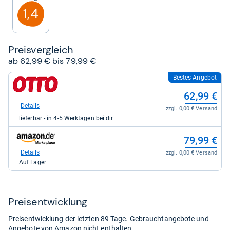
Sternen
1,4
Preis­ver­gleich
ab 62,99 € bis 79,99 €
Bestes Angebot
zum
Shop:
62,99 €
bei
Otto.de
Details
zzgl. 0,00 € Versand
für
lieferbar - in 4-5 Werktagen bei dir
62,99
kaufen.
zum
79,99 €
Shop:
bei
Details
zzgl. 0,00 € Versand
Amazon.de
Auf Lager
für
79,99
kaufen.
Preis­ent­wick­lung
Preisentwicklung der letzten 89 Tage. Gebrauchtangebote und
Angebote von Amazon nicht enthalten.