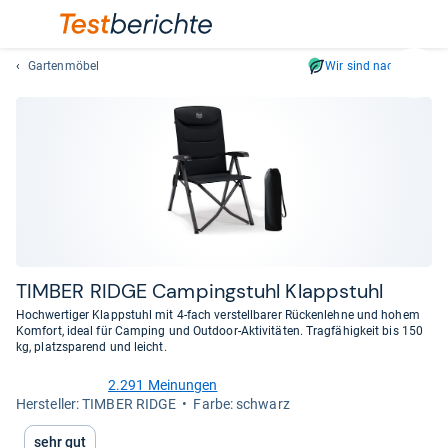
Gartenmöbel
Wir sind nachhaltig
Suc
Geben
Sie
mindest
drei
Zeichen
ein.
Vorschl
erschei
automat
TIM­BER RIDGE Cam­ping­stuhl Klapp­stuhl
und
Hochwertiger Klappstuhl mit 4-fach verstellbarer Rückenlehne und hohem
lassen
Komfort, ideal für Camping und Outdoor-Aktivitäten. Tragfähigkeit bis 150
kg, platzsparend und leicht.
sich
mit
2.291 Meinungen
den
4,6
Her­stel­ler: TIMBER RIDGE
Farbe: schwarz
von
Pfeiltas
5
auswähl
Sehr gut