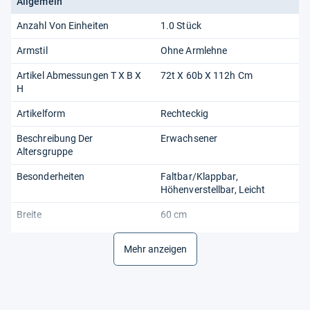
Allgemein
Anzahl Von Einheiten
1.0 Stück
Armstil
Ohne Armlehne
Artikel Abmessungen T X B X
72t X 60b X 112h Cm
H
Artikelform
Rechteckig
Beschreibung Der
Erwachsener
Altersgruppe
Besonderheiten
Faltbar/Klappbar,
Höhenverstellbar, Leicht
Breite
60 cm
Empfohlene Verw.bereiche Für
Camping
Mehr anzeigen
Produkt
Farbe
Schwarz
Geeignet für
Camping, Garten, Wohnmobil,