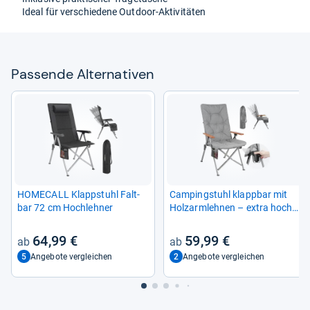
Ideal für ver­schie­dene Out­door-​Akti­vi­tä­ten
Pas­sende Alter­na­ti­ven
HOME­CALL Klapp­stuhl Falt­
Cam­ping­stuhl klapp­bar mit
bar 72 cm Hoch­leh­ner
Holzarm­leh­nen – extra hoch
und bequem für Out­door-​Akti­
vi­tä­ten
64,99 €
59,99 €
5
2
Angebote vergleichen
Angebote vergleichen