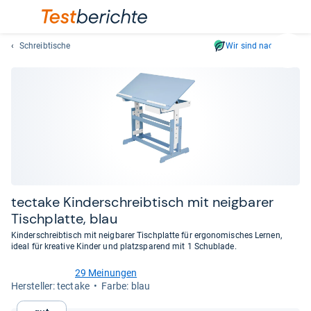
Schreibtische
Wir sind nachhaltig
Suc
Geben
Sie
mindest
drei
Zeichen
ein.
Vorschl
erschei
automat
tec­take Kin­der­schreib­tisch mit neig­ba­rer
und
Tisch­platte, blau
lassen
Kinderschreibtisch mit neigbarer Tischplatte für ergonomisches Lernen,
sich
ideal für kreative Kinder und platzsparend mit 1 Schublade.
mit
den
29 Meinungen
4,3
Her­stel­ler: tectake
Farbe: blau
Pfeiltas
von
auswähl
5