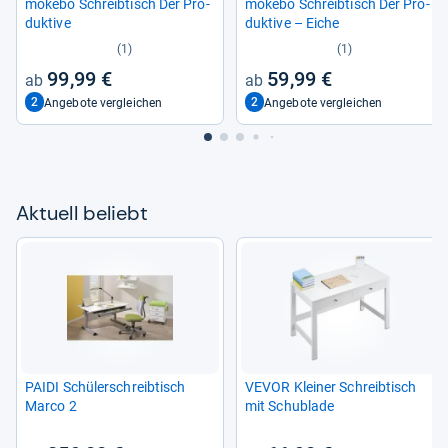
mokebo Schreib­tisch Der Pro­
mokebo Schreib­tisch Der Pro­
duk­tive
duk­tive – Eiche
(1)
(1)
99,99 €
59,99 €
2
2
Angebote vergleichen
Angebote vergleichen
Aktu­ell beliebt
PAIDI Schü­ler­schreib­tisch
VEVOR Klei­ner Schreib­tisch
Marco 2
mit Schub­lade