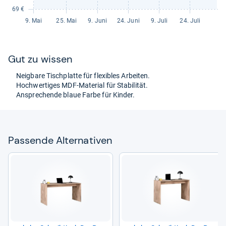
Gut zu wis­sen
Neig­bare Tisch­platte für fle­xibles Arbei­ten.
Hoch­wer­ti­ges MDF-​Mate­rial für Sta­bi­li­tät.
Anspre­chende blaue Farbe für Kin­der.
Pas­sende Alter­na­ti­ven