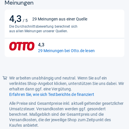
Meinungen
4,3
4,3
29 Meinungen aus einer Quelle
/ 5
von
Die Durchschnittsbewertung berechnet sich
5
aus allen Meinungen unserer Quellen.
Sternen
4,3
4,3
29 Meinungen bei Otto.de lesen
von
5
Sternen
Wir arbeiten unabhängig und neutral. Wenn Sie auf ein
verlinktes Shop-Angebot klicken, unterstützen Sie uns dabei. Wir
erhalten dann ggf. eine Vergütung.
Erfahren Sie, wie sich Testberichte.de finanziert
Alle Preise sind Gesamtpreise inkl. aktuell geltender gesetzlicher
Umsatzsteuer. Versandkosten werden ggf. gesondert
berechnet. Maßgeblich sind der Gesamtpreis und die
Versandkosten, die der jeweilige Shop zum Zeitpunkt des
Kaufes anbietet.