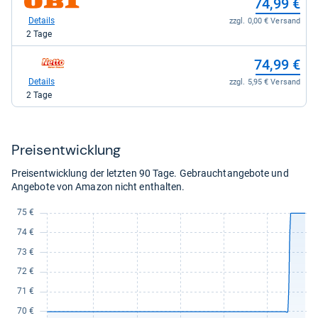
74,99 €
kaufen.
Shop:
bei
Details
zzgl. 0,00 € Versand
OBI
2 Tage
für
74,99
zum
74,99 €
kaufen.
Shop:
bei
Details
zzgl. 5,95 € Versand
Netto-
2 Tage
Online
für
74,99
kaufen.
Preis­ent­wick­lung
Preisentwicklung der letzten 90 Tage. Gebrauchtangebote und
Angebote von Amazon nicht enthalten.