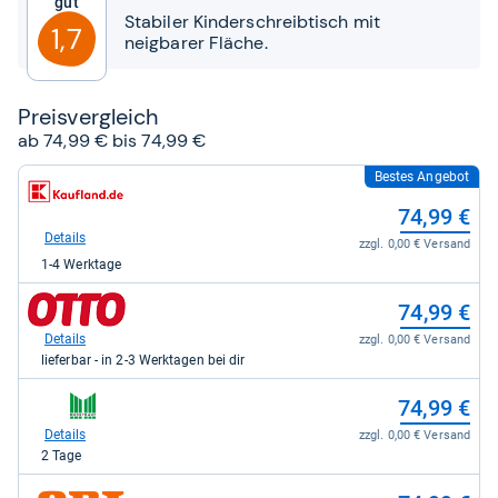
Gut
Sternen
Stabiler Kinderschreibtisch mit
1,7
neigbarer Fläche.
Preis­ver­gleich
ab 74,99 € bis 74,99 €
Bestes Angebot
zum
Shop:
74,99 €
bei
Kaufland
Details
zzgl. 0,00 € Versand
für
1-4 Werktage
74,99
kaufen.
zum
74,99 €
Shop:
bei
Details
zzgl. 0,00 € Versand
Otto.de
lieferbar - in 2-3 Werktagen bei dir
für
74,99
zum
74,99 €
kaufen.
Shop:
bei
Details
zzgl. 0,00 € Versand
Marktkauf
2 Tage
für
74,99
zum