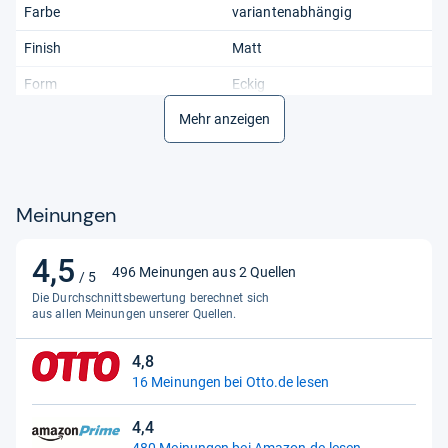
Farbe
variantenabhängig
Finish
Matt
Form
Eckig
Mehr anzeigen
Geeignet für
3-Sitzer-Sofa
Gewicht
0,25 kg
Herstellergarantie
Gesetzliche Gewährleistung
Meinungen
Herstellungsland
China
4,5
4,5
Höhe
10 cm
496 Meinungen aus 2 Quellen
/ 5
von
Länge
Die Durchschnittsbewertung berechnet sich
11,5 cm
5
aus allen Meinungen unserer Quellen.
Markenkompatibilität
Nein
Sternen
4,8
4,8
Material
Holz
16 Meinungen bei Otto.de lesen
von
Maßeinheit
Einheit
5
4,4
Sternen
4,4
Modell
Nein
480 Meinungen bei Amazon.de lesen