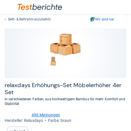
Bett- & Bettrahmenzubehör
Wir sind nachhaltig
Suc
Geben
Sie
mindest
drei
Zeichen
ein.
Vorschl
erschei
automat
rela­xdays Erhö­hungs-​Set Möbe­ler­hö­her 4er
und
Set
lassen
in verschiedenen Farben, aus hochwertigem Bambus für mehr Komfort und
sich
Stabilität
mit
den
496 Meinungen
4,5
Her­stel­ler: Relaxdays
Farbe: braun
Pfeiltas
von
auswähl
5