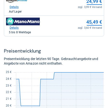
24,99 €
kaufen.
Shop:
bei
Details
zzgl. 3,99 € Versand
Amazon.de
Auf Lager
für
24,99
zum
45,49 €
kaufen.
Shop:
bei
Details
zzgl. 3,60 € Versand
Manomano
5 bis 8 Werktage
für
45,49
kaufen.
Preis­ent­wick­lung
Preisentwicklung der letzten 90 Tage. Gebrauchtangebote und
Angebote von Amazon nicht enthalten.