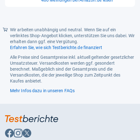
von
Modellkompatibilität
Nein
5
Sternen
Muster
Einfarbig
Wir arbeiten unabhängig und neutral. Wenn Sie auf ein
Personalisiert
Nein
verlinktes Shop-Angebot klicken, unterstützen Sie uns dabei. Wir
erhalten dann ggf. eine Vergütung.
Pflegeanleitung
Nein
Erfahren Sie, wie sich Testberichte.de finanziert
Produktart
Möbeluntersetzer
Alle Preise sind Gesamtpreise inkl. aktuell geltender gesetzlicher
Umsatzsteuer. Versandkosten werden ggf. gesondert
Produktlinie
Nein
berechnet. Maßgeblich sind der Gesamtpreis und die
Versandkosten, die der jeweilige Shop zum Zeitpunkt des
Stil
Modern
Kaufes anbietet.
Thema
Freunde & Familie
Mehr Infos dazu in unseren FAQs
Zimmer
Wohnzimmer
Auf
Auf
Auf
Facebook
Instagram
X