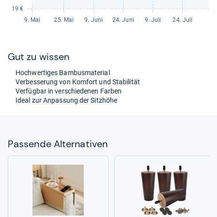
Gut zu wis­sen
Hoch­wer­ti­ges Bam­bus­ma­te­rial
Ver­bes­se­rung von Kom­fort und Sta­bi­li­tät
Ver­füg­bar in ver­schie­de­nen Far­ben
Ideal zur Anpas­sung der Sitz­höhe
Pas­sende Alter­na­ti­ven