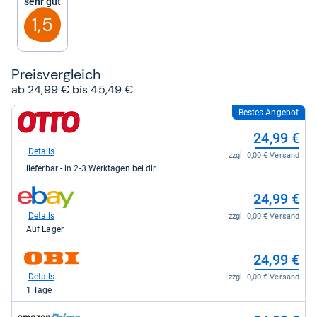
Sehr gut
Sternen
1,5
Preis­ver­gleich
ab 24,99 € bis 45,49 €
Bestes Angebot
zum
Shop:
24,99 €
bei
Otto.de
Details
zzgl. 0,00 € Versand
für
lieferbar - in 2-3 Werktagen bei dir
24,99
kaufen.
zum
24,99 €
Shop:
bei
Details
zzgl. 0,00 € Versand
eBay
Auf Lager
für
24,99
zum
24,99 €
kaufen.
Shop:
bei
Details
zzgl. 0,00 € Versand
OBI
1 Tage
für
24,99
zum