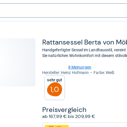
Rat­t­an­ses­sel Berta von M
Handgefertigter Sessel im Landhausstil, verein
Sie natürlichen Wohnkomfort mit diesem stilvol
8 Meinungen
5,0
Her­stel­ler: Heinz Hofmann
Farbe: Weiß
von
Sehr gut
5
Sternen
1,0
Preis­ver­gleich
ab 167,99 € bis 209,99 €
zum