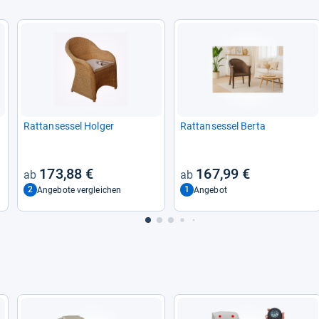
Rat­t­an­ses­sel Hol­ger
Rat­t­an­ses­sel Berta
173,88 €
167,99 €
2
1
Angebote vergleichen
Angebot