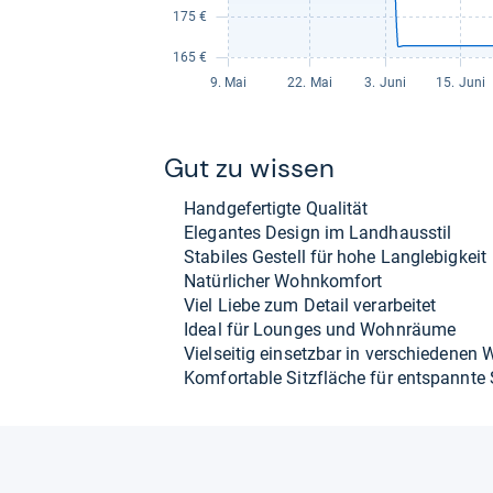
Gut zu wis­sen
Hand­ge­fer­tigte Qua­li­tät
Ele­gan­tes Design im Land­haus­stil
Sta­bi­les Gestell für hohe Lang­le­big­keit
Natür­li­cher Wohn­kom­fort
Viel Liebe zum Detail ver­ar­bei­tet
Ideal für Loun­ges und Wohn­räume
Viel­sei­tig ein­setz­bar in ver­schie­de­nen 
Kom­for­ta­ble Sitz­flä­che für ent­spannte