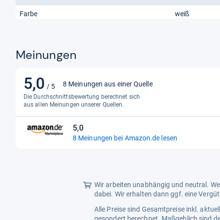
Farbe
weiß
Meinungen
5,0
5,0
8 Meinungen aus einer Quelle
/ 5
von
Die Durchschnittsbewertung berechnet sich
5
aus allen Meinungen unserer Quellen.
Sternen
5,0
5,0
8 Meinungen bei Amazon.de lesen
von
5
Sternen
Wir arbeiten unabhängig und neutral. Wen
dabei. Wir erhalten dann ggf. eine Vergü
Alle Preise sind Gesamtpreise inkl. aktu
gesondert berechnet. Maßgeblich sind de