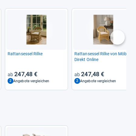
nächste
Rat­t­an­ses­sel Rilke
Rat­t­an­ses­sel Rilke von Möbel
Direkt Online
247,48 €
247,48 €
2
2
Angebote vergleichen
Angebote vergleichen