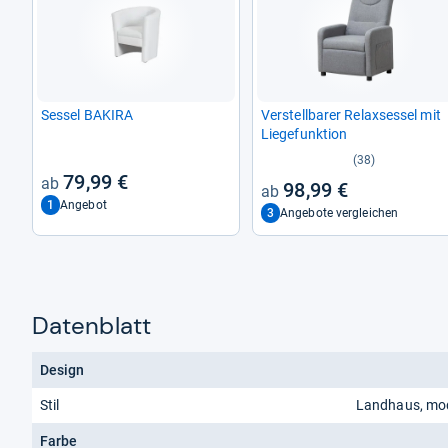
Ses­sel BAKIRA
Ver­stell­ba­rer Rela­x­ses­sel mit
Lie­ge­funk­tion
(38)
79,99 €
98,99 €
1
Angebot
3
Angebote vergleichen
Datenblatt
Design
Stil
Landhaus, mo
Farbe