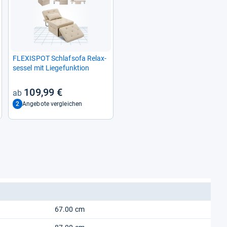
FLE­XIS­POT Schlaf­sofa Rela­x­
ses­sel mit Lie­ge­funk­tion
109,99 €
2
Angebote vergleichen
67.00 cm