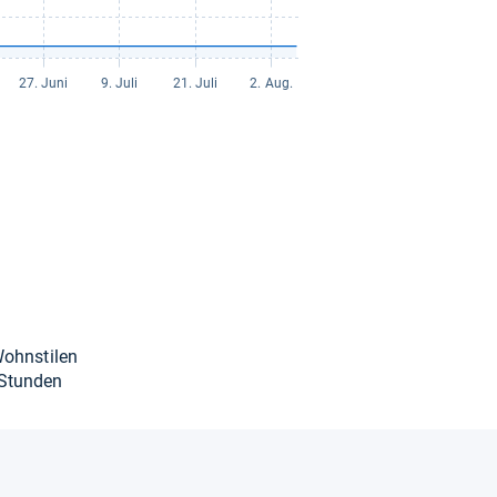
Wohn­sti­len
 Stun­den