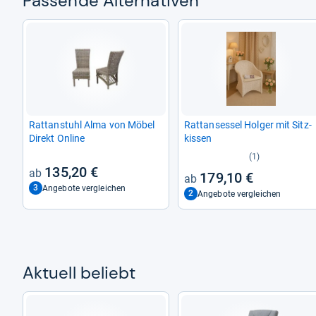
Pas­sende Alter­na­ti­ven
Rat­t­an­stuhl Alma von Möbel
Rat­t­an­ses­sel Hol­ger mit Sitz­
Direkt Online
kis­sen
(1)
135,20 €
179,10 €
3
Angebote vergleichen
2
Angebote vergleichen
Aktu­ell beliebt