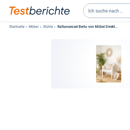
Geben
Sie
Startseite
Möbel
Stühle
Rattansessel Berta von Möbel Direkt...
mindestens
drei
Zeichen
ein.
Vorschläge
erscheinen
automatisch
und
lassen
sich
mit
den
Pfeiltasten
auswählen.