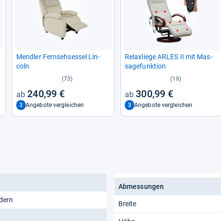
Mend­ler Fern­seh­ses­sel Lin­
Relax­liege ARLES II mit Mas­
coln
sa­ge­funk­tion
(73)
(19)
240,99 €
300,99 €
3
3
Angebote vergleichen
Angebote vergleichen
Abmessungen
dern
Breite