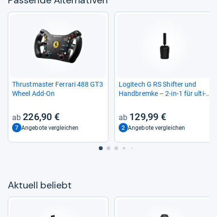
Thrust­mas­ter Fer­rari 488 GT3
Logi­tech G RS Shif­ter und
Wheel Add-​On
Hand­bremke – 2-​in-​1 für ulti­
ma­ti­ves Ren­ner­leb­nis
226,90 €
129,99 €
7
2
Angebote vergleichen
Angebote vergleichen
Aktu­ell beliebt