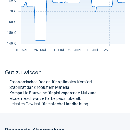
Gut zu wis­sen
Ergo­no­mi­sches Design für opti­ma­len Kom­fort.
Sta­bi­li­tät dank robus­tem Mate­rial.
Kom­pakte Bau­weise für platz­spa­rende Nut­zung.
Moderne schwarze Farbe passt über­all.
Leich­tes Gewicht für ein­fa­che Hand­ha­bung.
Pas­sende Alter­na­ti­ven