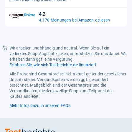
Globale Bezeichnung
NLR-S021
Sternen
Hauptfarbe
Schwarz
4,2
4,2
4.178 Meinungen bei Amazon.de lesen
von
Hersteller
Next Level Racing
5
Hersteller-Artikelnummer
NLR-S021
Sternen
Luftbett Einsatzbereich
Haus
Wir arbeiten unabhängig und neutral. Wenn Sie auf ein
verlinktes Shop-Angebot klicken, unterstützen Sie uns dabei. Wir
Modell
Next Level Racing GT Lite
erhalten dann ggf. eine Vergütung.
Erfahren Sie, wie sich Testberichte.de finanziert
Netzteil - Netzteil
Fällt nicht unter das FuAG
Alle Preise sind Gesamtpreise inkl. aktuell geltender gesetzlicher
Produktart
Controller
Umsatzsteuer. Versandkosten werden ggf. gesondert
berechnet. Maßgeblich sind der Gesamtpreis und die
Produktname für eBay
Next Level Racing GT Lite
Versandkosten, die der jeweilige Shop zum Zeitpunkt des
Cockpit, Sim Rig, schwarz
Kaufes anbietet.
Versandinformation
Lieferung per Spedition frei
Mehr Infos dazu in unseren FAQs
Bordsteinkante