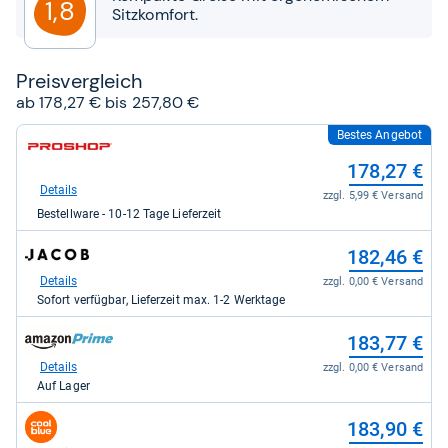
1,8
Sitzkomfort.
Preis­ver­gleich
ab 178,27 € bis 257,80 €
Bestes Angebot
zum
Shop:
178,27 €
bei
Proshop.de
Details
zzgl. 5,99 € Versand
für
Bestellware - 10-12 Tage Lieferzeit
178,27
kaufen.
zum
182,46 €
Shop:
bei
Details
zzgl. 0,00 € Versand
Jacob
Sofort verfügbar, Lieferzeit max. 1-2 Werktage
Elektronik
direkt
zum
183,77 €
für
Shop:
182,46
bei
Details
zzgl. 0,00 € Versand
kaufen.
Amazon.de
Auf Lager
für
183,77
zum
183,90 €
kaufen.
Shop: