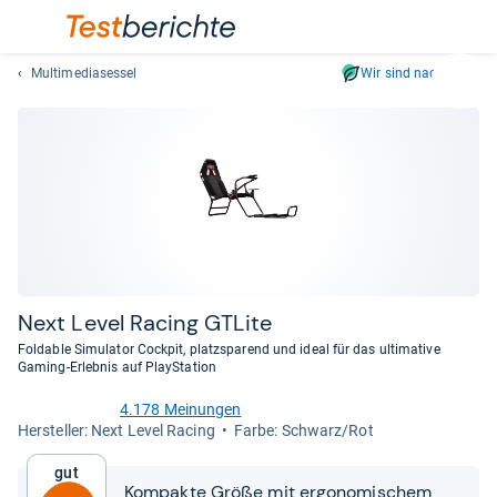
Multimediasessel
Wir sind nachhaltig
Suc
Geben
Sie
mindest
drei
Zeichen
ein.
Vorschl
erschei
automat
Next Level Racing GTLite
und
Foldable Simulator Cockpit, platzsparend und ideal für das ultimative
lassen
Gaming-Erlebnis auf PlayStation
sich
4.178 Meinungen
mit
4,2
Her­stel­ler: Next Level Racing
Farbe: Schwarz/Rot
den
von
Pfeiltas
5
Gut
Sternen
auswähl
Kompakte Größe mit ergonomischem