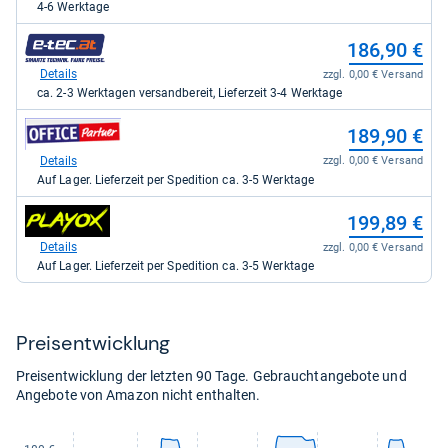
voelkner
4-6 Werktage
Marktplatz
für
zum
186,90 €
257,80
Shop:
kaufen.
bei
Details
zzgl. 0,00 € Versand
e-
ca. 2-3 Werktagen versandbereit, Lieferzeit 3-4 Werktage
tec
für
zum
189,90 €
186,90
Shop:
kaufen.
bei
Details
zzgl. 0,00 € Versand
office-
Auf Lager. Lieferzeit per Spedition ca. 3-5 Werktage
partner.de
-
zum
199,89 €
Office
Shop:
Partner
bei
Details
zzgl. 0,00 € Versand
GmbH
playox.de
Auf Lager. Lieferzeit per Spedition ca. 3-5 Werktage
für
für
189,90
199,89
kaufen.
kaufen.
Preis­ent­wick­lung
Preisentwicklung der letzten 90 Tage. Gebrauchtangebote und
Angebote von Amazon nicht enthalten.