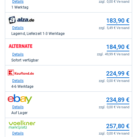
bei
Details
zzgl. 0,00 € Versand
coolblue
1 Werktag
für
183,90
zum
183,90 €
kaufen.
Shop:
bei
Details
zzgl. 5,49 € Versand
alza.de
Lagernd, Lieferzeit 1-3 Werktage
für
183,90
zum
184,90 €
kaufen.
Shop:
bei
Details
zzgl. 49,99 € Versand
Alternate
Sofort verfügbar
für
184,90
zum
224,99 €
kaufen.
Shop:
bei
Details
zzgl. 0,00 € Versand
Kaufland
4-6 Werktage
für
224,99
zum
234,89 €
kaufen.
Shop:
bei
Details
zzgl. 0,00 € Versand
eBay
Auf Lager
für
234,89
zum
257,80 €
kaufen.
Shop:
bei
Details
zzgl. 0,00 € Versand