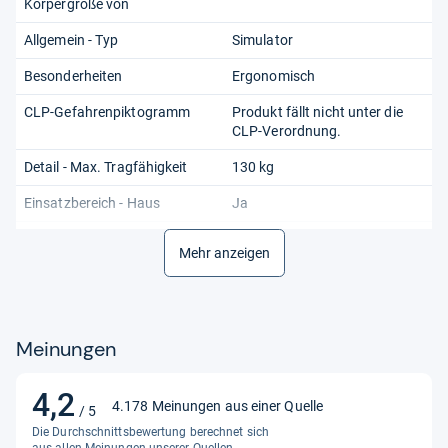
Körpergröße von
Allgemein - Typ
Simulator
Besonderheiten
Ergonomisch
CLP-Gefahrenpiktogramm
Produkt fällt nicht unter die
CLP-Verordnung.
Detail - Max. Tragfähigkeit
130 kg
Einsatzbereich - Haus
Ja
Farbe
Schwarz
Mehr anzeigen
Funkanlagengesetzpflicht
Nein
Gewicht
19 kg
Meinungen
Gewicht (kg) Dezimal
19.000
Gewicht in g
19000
4,2
4,2
4.178 Meinungen aus einer Quelle
/ 5
Gewicht inkl. Verpackung
15,4 kg
von
Die Durchschnittsbewertung berechnet sich
5
aus allen Meinungen unserer Quellen.