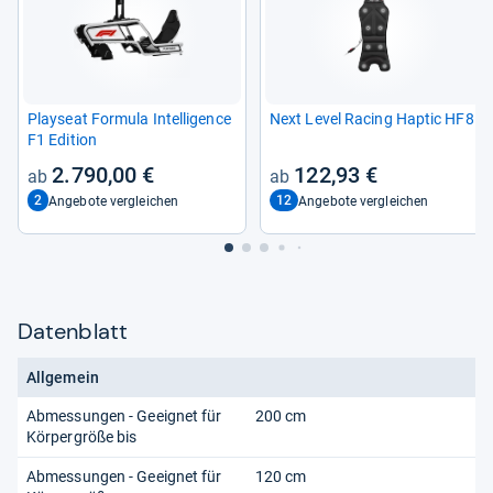
Play­seat For­mula Intel­li­gence
Next Level Racing Hap­tic HF8
F1 Edi­tion
2.790,00 €
122,93 €
2
12
Angebote vergleichen
Angebote vergleichen
Datenblatt
Allgemein
Abmessungen - Geeignet für
200 cm
Körpergröße bis
Abmessungen - Geeignet für
120 cm