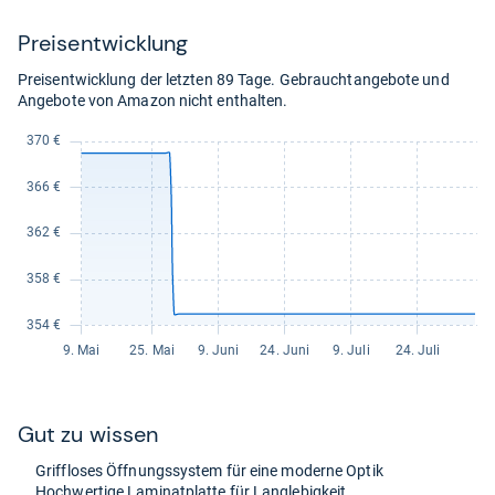
kaufen.
Preis­ent­wick­lung
Preisentwicklung der letzten 89 Tage. Gebrauchtangebote und
Angebote von Amazon nicht enthalten.
Gut zu wis­sen
Grifflo­ses Öff­nungs­sys­tem für eine moderne Optik
Hoch­wer­tige Lami­nat­platte für Lang­le­big­keit