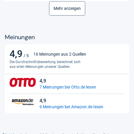
Mehr anzeigen
Meinungen
4,9
4,9
16 Meinungen aus 2 Quellen
/ 5
von
Die Durchschnittsbewertung berechnet sich
5
aus allen Meinungen unserer Quellen.
Sternen
4,9
4,9
7 Meinungen bei Otto.de lesen
von
5
4,9
Sternen
4,9
9 Meinungen bei Amazon.de lesen
von
5
Sternen