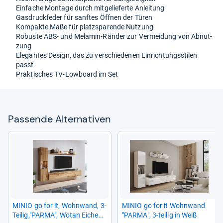
Ein­fa­che Mon­tage durch mit­ge­lie­ferte Anlei­tung
Gas­druck­fe­der für sanf­tes Öff­nen der Türen
Kom­pakte Maße für platz­spa­rende Nut­zung
Robuste ABS-​ und Mela­min-​Rän­der zur Ver­mei­dung von Abnut­
zung
Ele­gan­tes Design, das zu ver­schie­de­nen Ein­rich­tungs­sti­len
passt
Prak­ti­sches TV-​Low­board im Set
Pas­sende Alter­na­ti­ven
MINIO go for it, Wohn­wand, 3-​
MINIO go for it Wohn­wand
Tei­lig,"PARMA", Wotan Eiche
"PARMA", 3-​tei­lig in Weiß