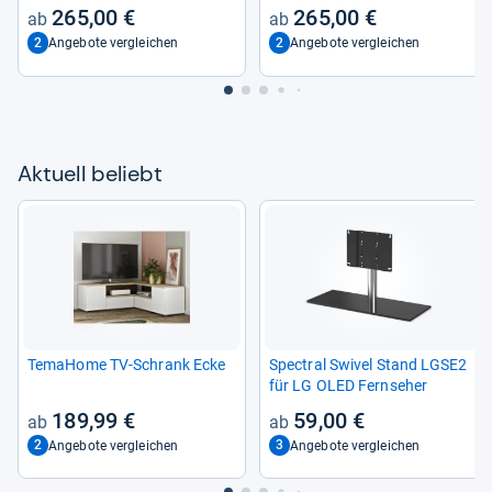
Farbe
265,00 €
265,00 €
2
2
Angebote vergleichen
Angebote vergleichen
Aktu­ell beliebt
Tema­Home TV-​Schrank Ecke
Spec­tral Swi­vel Stand LGSE2
für LG OLED Fern­se­her
189,99 €
59,00 €
2
3
Angebote vergleichen
Angebote vergleichen