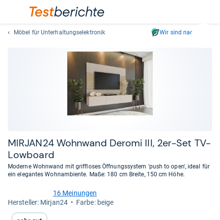
Möbel für Unterhaltungselektronik
Wir sind nachhaltig
Suc
Geben
Sie
mindest
drei
Zeichen
ein.
Vorschl
erschei
automat
MIR­JAN24 Wohn­wand Deromi III, 2er-​Set TV-​
und
Low­board
lassen
Moderne Wohnwand mit griffloses Öffnungssystem 'push to open', ideal für
sich
ein elegantes Wohnambiente. Maße: 180 cm Breite, 150 cm Höhe.
mit
den
16 Meinungen
4,9
Her­stel­ler: Mirjan24
Farbe: beige
Pfeiltas
von
auswähl
5