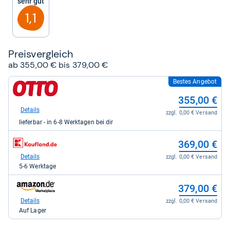
Sehr gut
Sternen
1,1
Preis­ver­gleich
ab 355,00 € bis 379,00 €
Bestes Angebot
zum
Shop:
355,00 €
bei
Otto.de
Details
zzgl. 0,00 € Versand
für
lieferbar - in 6-8 Werktagen bei dir
355,00
kaufen.
zum
369,00 €
Shop:
bei
Details
zzgl. 0,00 € Versand
Kaufland
5-6 Werktage
für
369,00
zum
379,00 €
kaufen.
Shop:
bei
Details
zzgl. 0,00 € Versand
Amazon.de
Auf Lager
für
379,00