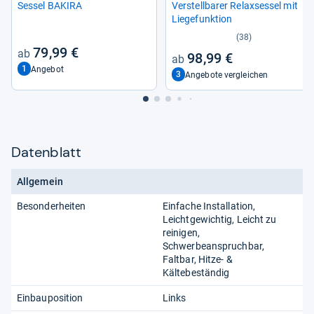
Ses­sel BAKIRA
Ver­stell­ba­rer Rela­x­ses­sel mit
Lie­ge­funk­tion
(38)
79,99 €
98,99 €
1
Angebot
3
Angebote vergleichen
Datenblatt
Allgemein
Besonderheiten
Einfache Installation,
Leichtgewichtig, Leicht zu
reinigen,
Schwerbeanspruchbar,
Faltbar, Hitze- &
Kältebeständig
Einbauposition
Links