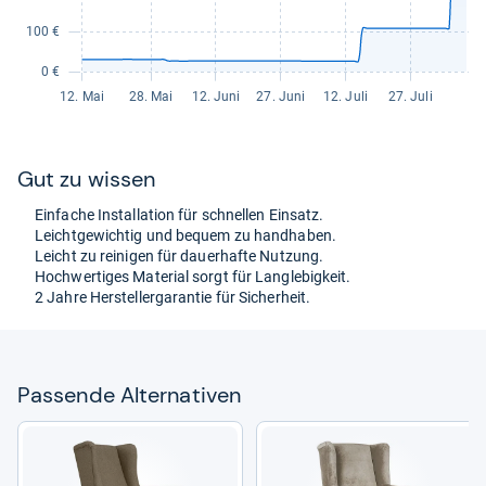
Gut zu wis­sen
Ein­fa­che Instal­la­tion für schnel­len Ein­satz.
Leicht­ge­wich­tig und bequem zu hand­ha­ben.
Leicht zu rei­ni­gen für dau­er­hafte Nut­zung.
Hoch­wer­ti­ges Mate­rial sorgt für Lang­le­big­keit.
2 Jahre Her­steller­ga­ran­tie für Sicher­heit.
Pas­sende Alter­na­ti­ven