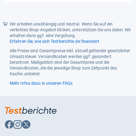
5
Weight
0.84
Sternen
custom:Produktart1
Autoteppich, Autoteppiche,
Fußmatte
Wir arbeiten unabhängig und neutral. Wenn Sie auf ein
verlinktes Shop-Angebot klicken, unterstützen Sie uns dabei. Wir
custom:Produktart2
Fußmatten, Fahrermatte,
erhalten dann ggf. eine Vergütung.
Autofußmatte,
Erfahren Sie, wie sich Testberichte.de finanziert
Autofußmatten
Alle Preise sind Gesamtpreise inkl. aktuell geltender gesetzlicher
form_type
autosell
Umsatzsteuer. Versandkosten werden ggf. gesondert
berechnet. Maßgeblich sind der Gesamtpreis und die
sku
W0301 DURBAN CZARNY
Versandkosten, die der jeweilige Shop zum Zeitpunkt des
KIEROWCA + UNI p.480
Kaufes anbietet.
Mehr Infos dazu in unseren FAQs
Auf
Auf
Auf
Facebook
Instagram
X
folgen
folgen
folgen