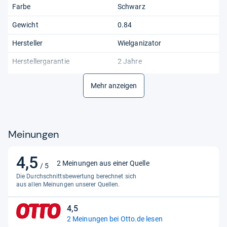
Farbe
Schwarz
Gewicht
0.84
Hersteller
Wielganizator
Herstellergarantie
2 Jahre
Im Lieferumfang enthalten
Fahrer-Fußmatte (1 Teil)
Mehr anzeigen
Material
Velours
Produktart
Fußmatte
Meinungen
Produktart1
Autoteppich, Autoteppiche,
Fußmatte
4,5
4,5
Produktart2
Fußmatten, Fahrermatte,
2 Meinungen aus einer Quelle
/ 5
von
Autofußmatte,
Die Durchschnittsbewertung berechnet sich
Autofußmatten
5
aus allen Meinungen unserer Quellen.
Sternen
Universelle Kompatibilität
Nein
4,5
4,5
Ursprungsland
Polen
2 Meinungen bei Otto.de lesen
von