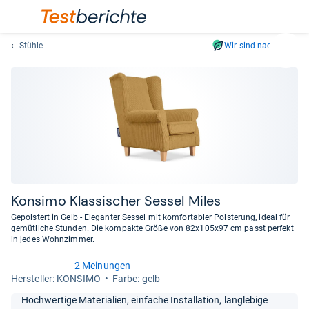
Stühle
Wir sind nachhaltig
Suc
Geben
Sie
mindest
drei
Zeichen
ein.
Vorschl
erschei
automat
Kon­simo Klas­si­scher Ses­sel Miles
und
Gepolstert in Gelb - Eleganter Sessel mit komfortabler Polsterung, ideal für
lassen
gemütliche Stunden. Die kompakte Größe von 82x105x97 cm passt perfekt
in jedes Wohnzimmer.
sich
mit
2 Meinungen
den
4,5
Her­stel­ler: KONSIMO
Farbe: gelb
von
Pfeiltas
5
Hochwertige Materialien, einfache Installation, langlebige
auswähl