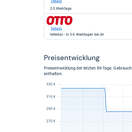
Kaufland
Details
für
2-5 Werktage
255,49
kaufen.
zum
Shop:
bei
Details
Otto.de
lieferbar - in 5-6 Werktagen bei dir
für
289,99
kaufen.
Preis­ent­wick­lung
Preisentwicklung der letzten 89 Tage. Gebrau
enthalten.