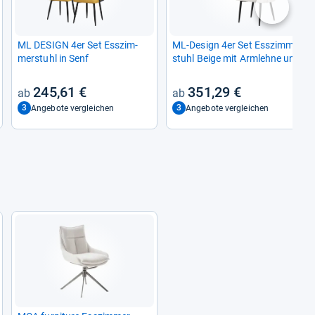
nächste
ML DESIGN 4er Set Ess­zim­
ML-​Design 4er Set Ess­zim­mer­
mer­stuhl in Senf
stuhl Beige mit Arm­lehne und
Rat­tan-​Optik
245,61 €
351,29 €
3
3
Angebote vergleichen
Angebote vergleichen