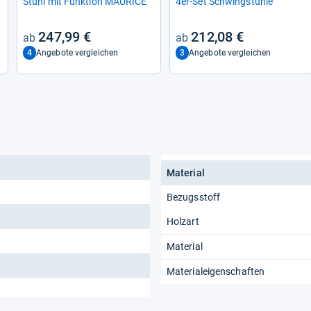
Stuhl mit Funk­tion MAU­RICE
4er-​Set Schwing­stühle
247,99 €
212,08 €
4
3
Angebote vergleichen
Angebote vergleichen
Material
Bezugsstoff
Holzart
Material
Materialeigenschaften