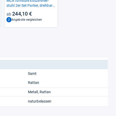
MCA fur­ni­ture Ess­zim­mer­
stuhl 2er Set Par­ker, dreh­bar
und modern
244,10 €
2
Angebote vergleichen
Samt
Rattan
Metall, Rattan
naturbelassen