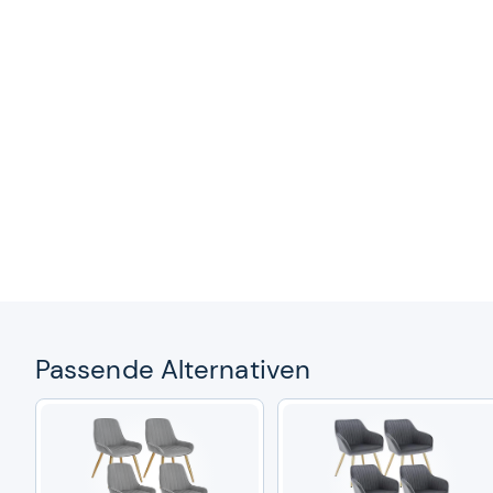
Pas­sende Alter­na­ti­ven