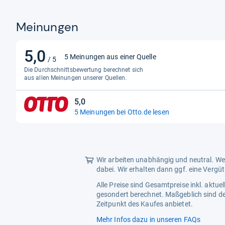
Meinungen
5,0
5,0
5 Meinungen aus einer Quelle
/ 5
von
Die Durchschnittsbewertung berechnet sich
5
aus allen Meinungen unserer Quellen.
Sternen
5,0
5,0
5 Meinungen bei Otto.de lesen
von
5
Sternen
Wir arbeiten unabhängig und neutral. Wen
dabei. Wir erhalten dann ggf. eine Vergü
Alle Preise sind Gesamtpreise inkl. aktu
gesondert berechnet. Maßgeblich sind de
Zeitpunkt des Kaufes anbietet.
Mehr Infos dazu in unseren FAQs