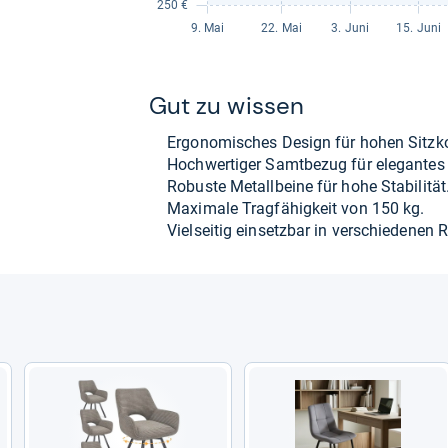
Gut zu wis­sen
Ergo­no­mi­sches Design für hohen Sitz­k
Hoch­wer­ti­ger Samt­be­zug für ele­gan­tes
Robuste Metall­beine für hohe Sta­bi­li­tät
Maxi­male Trag­fä­hig­keit von 150 kg.
Viel­sei­tig ein­setz­bar in ver­schie­de­nen