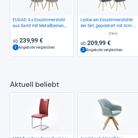
EUGAD 4 x Ess­zim­mer­stuhl
Lest­a­rain Ess­zim­mer­stühle
aus Samt mit Metall­bei­nen,
4er Set, gepols­tert mit Arm­
Hell­grau
lehne
(1k+)
239,99 €
209,99 €
2
Angebote vergleichen
2
Angebote vergleichen
Aktu­ell beliebt