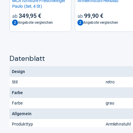
MCA fur­ni­ture Frei­schwin­ger
Arm­lehn­stuhl Hell­blau
Paulo (Set, 4 St)
349,95 €
99,90 €
2
2
Angebote vergleichen
Angebote vergleichen
Datenblatt
Design
Stil
retro
Farbe
Farbe
grau
Allgemein
Produkttyp
Armlehnstuhl