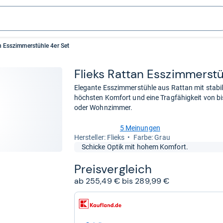
n Esszimmerstühle 4er Set
Flieks Rat­tan Ess­zim­mer­st
Elegante Esszimmerstühle aus Rattan mit stabi
höchsten Komfort und eine Tragfähigkeit von bi
oder Wohnzimmer.
5 Meinungen
5,0
Her­stel­ler: Flieks
Farbe: Grau
von
Schicke Optik mit hohem Komfort.
5
Sternen
Preis­ver­gleich
ab 255,49 € bis 289,99 €
zum
Shop:
bei