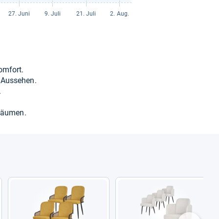
om­fort.
 Aus­se­hen.
.
 Räu­men.