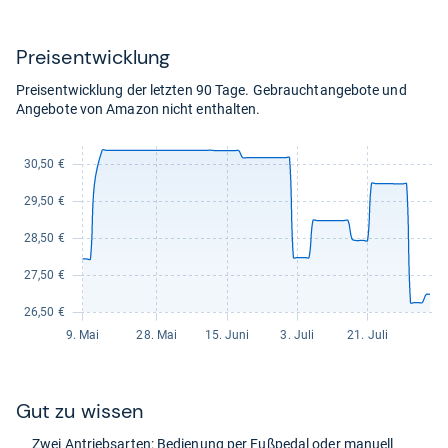
27,89
kaufen.
Preis­ent­wick­lung
Preisentwicklung der letzten 90 Tage. Gebrauchtangebote und
Angebote von Amazon nicht enthalten.
Gut zu wis­sen
Zwei Antriebs­ar­ten: Bedie­nung per Fuß­pe­dal oder manu­ell