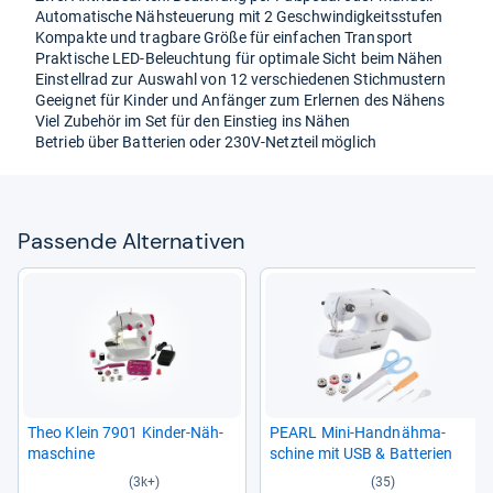
Auto­ma­ti­sche Näh­steue­rung mit 2 Geschwin­dig­keits­stu­fen
Kom­pakte und trag­bare Größe für ein­fa­chen Trans­port
Prak­ti­sche LED-​Beleuch­tung für opti­male Sicht beim Nähen
Ein­stell­rad zur Aus­wahl von 12 ver­schie­de­nen Stich­mus­tern
Geeig­net für Kin­der und Anfän­ger zum Erler­nen des Nähens
Viel Zube­hör im Set für den Ein­stieg ins Nähen
Betrieb über Bat­te­rien oder 230V-​Netz­teil mög­lich
Pas­sende Alter­na­ti­ven
Theo Klein 7901 Kin­der-​Näh­
PEARL Mini-​Hand­näh­ma­
ma­schine
schine mit USB & Bat­te­rien
(3k+)
(35)