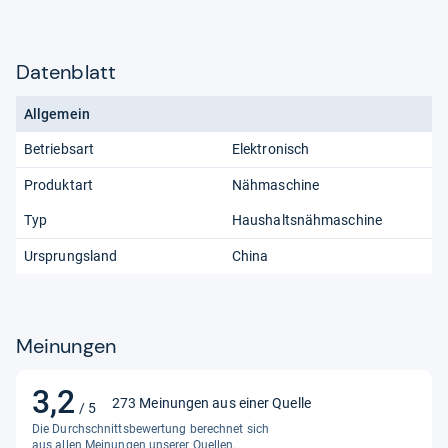
Datenblatt
Allgemein
Betriebsart
Elektronisch
Produktart
Nähmaschine
Typ
Haushaltsnähmaschine
Ursprungsland
China
Meinungen
3,2
3,2
273 Meinungen aus einer Quelle
/ 5
von
Die Durchschnittsbewertung berechnet sich
5
aus allen Meinungen unserer Quellen.