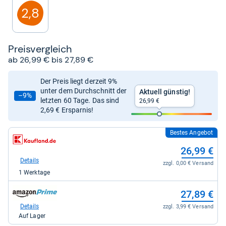
Sternen
2,8
Preis­ver­gleich
ab 26,99 € bis 27,89 €
Der Preis liegt derzeit 9%
unter dem Durchschnitt der
Aktuell günstig!
–9%
letzten 60 Tage. Das sind
26,99 €
2,69 € Ersparnis!
Bestes Angebot
zum
Shop:
26,99 €
bei
Kaufland
Details
zzgl. 0,00 € Versand
für
1 Werktage
26,99
kaufen.
zum
27,89 €
Shop:
bei
Details
zzgl. 3,99 € Versand
Amazon.de
Auf Lager
für