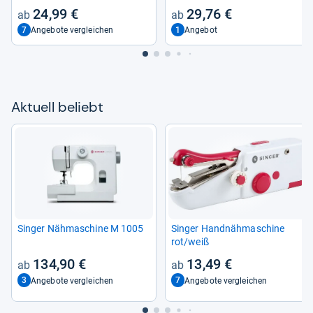
24,99 €
29,76 €
7
1
Angebote vergleichen
Angebot
Aktu­ell beliebt
Sin­ger Näh­ma­schine M 1005
Sin­ger Hand­näh­ma­schine
rot/weiß
134,90 €
13,49 €
3
7
Angebote vergleichen
Angebote vergleichen