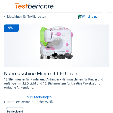
Maschinen für Textilarbeiten
Wir sind nachhaltig
Suc
Geben
–9%
Sie
mindest
drei
Zeichen
ein.
Vorschl
erschei
automat
Näh­ma­schine Mini mit LED Licht
und
12 Stichmuster für Kinder und Anfänger - Nähmaschinen für Kinder und
lassen
Anfänger, mit LED Licht und 12 Stichmustern für kreative Projekte und
einfache Anwendung.
sich
mit
273 Meinungen
den
3,2
Her­stel­ler: Retoo
Farbe: Weiß
von
Pfeiltas
5
auswähl
Befriedigend