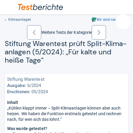
Klimaanlagen
Wir sind nachhaltig
Suc
Geben
Weitere Tests der Kategorie
zurück
weiter
Sie
Stif­tung Waren­test prüft Split-​Kli­ma­
mindest
an­la­gen (5/2024): „Für kalte und
drei
Zeichen
heiße Tage“
ein.
Vorschl
erschei
Stiftung Warentest
automat
Ausgabe:
6/2024
und
Erschienen:
05/2024
lassen
Inhalt
sich
„Kühlen klappt immer – Split-Klimaanlagen können aber auch
mit
heizen. Wir haben die Funktion erstmals getestet und rechnen
den
nach, für wen sich das lohnt.“
Pfeiltas
Was wurde getestet?
auswähl