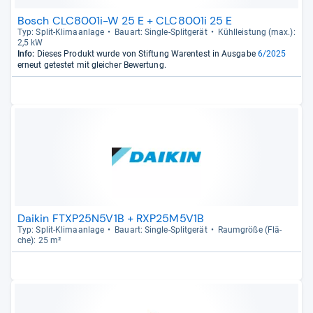
Bosch CLC8001i-W 25 E + CLC8001i 25 E
Typ: Split-​Kli­ma­an­lage
Bau­art: Sin­gle-​Split­ge­rät
Kühl­leis­tung (max.):
2,5 kW
Info:
Dieses Produkt wurde von Stiftung Warentest in Ausgabe
6/2025
erneut getestet mit gleicher Bewertung.
Daikin FTXP25N5V1B + RXP25M5V1B
Typ: Split-​Kli­ma­an­lage
Bau­art: Sin­gle-​Split­ge­rät
Raum­größe (Flä­
che): 25 m²