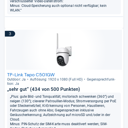
verschlüsselter Video-Datenstrom:
Minus: Cloud-Speicherung auch optional nicht verfügbar; kein
WLAN.“
3
TP-Link Tapo C501GW
Out­door: Ja
Auf­lö­sung: 1920 x 1080 (Full HD)
Gegen­sprech­funk­
tion: Ja
„sehr gut“ (434 von 500 Punkten)
„Plus: gute Bild- und Tonqualität; motorisch schwenken (360°) und
neigen (130°); cleverer Patrouillen-Modus; Stromversorgung per PoE
oder Steckernetzteil; KI-Erkennung von Personen, Haustieren,
Fahrzeugen auch ohne Abo; Gegensprechen inklusive
Geräuscherkennung; Aufzeichnung auf microSD und/oder in der
Cloud.
Minus: PIN-Schutz der SIM-Karte muss deaktivert werden; SIM-