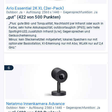
Arlo Essential 2K XL (2er-Pack)
Out­door: Ja
Auf­lö­sung: 2560 x 1440
Gegen­sprech­funk­tion: Ja
„gut“ (422 von 500 Punkten)
„Plus: gute Bild- und Tonqualität; Nachtsicht per Infrarot oder auch in
Farbe; sehr hohe Akkukapazität; outdoortauglich (IP65); sehr helle
Spotlight-LED, zusätzlich Infrarot (s/w); Gegensprechen und
Geräuscherkennung.
Minus: kein Steckernetzteil mitgeliefert; lokales Speichern nur mit
optionaler Basisstation; KI-Erkennung nur mit Abo; WLAN nur auf 2,4
GHz.“
6
Netatmo Innenkamera Advance
Out­door: Nein
Auf­lö­sung: 2560 x 1440
Gegen­sprech­funk­tion: Ja