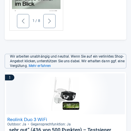
1
/
8
zurück
weiter
Wir arbeiten unabhängig und neutral. Wenn Sie auf ein verlinktes Shop-
Angebot klicken, unterstützen Sie uns dabei. Wir erhalten dann ggf. eine
Vergütung.
Mehr erfahren
1
Reolink Duo 3 WiFi
Out­door: Ja
Gegen­sprech­funk­tion: Ja
„sehr gut“ (436 von 500 Punkten) – Testsieger