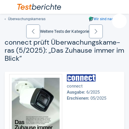
Überwachungskameras
Wir sind nachhaltig
Suc
Geben
Weitere Tests der Kategorie
zurück
weiter
Sie
connect prüft Über­wa­chungs­ka­me­
mindest
ras (5/2025): „Das Zuhause immer im
drei
Zeichen
Blick“
ein.
Vorschl
erschei
automat
connect
und
Ausgabe:
6/2025
lassen
Erschienen:
05/2025
sich
mit
den
Pfeiltas
auswähl