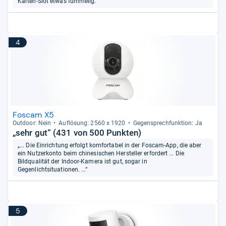
Karten-Slot etwas fummelig.“
4
Foscam X5
Out­door: Nein
Auf­lö­sung: 2560 x 1920
Gegen­sprech­funk­tion: Ja
„sehr gut“ (431 von 500 Punkten)
„... Die Einrichtung erfolgt komfortabel in der Foscam-App, die aber
ein Nutzerkonto beim chinesischen Hersteller erfordert ... Die
Bildqualität der Indoor-Kamera ist gut, sogar in
Gegenlichtsituationen. ...“
5