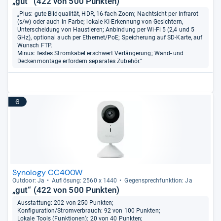
„gut“ (422 von 500 Punkten)
„Plus: gute Bildqualität, HDR, 16-fach-Zoom; Nachtsicht per Infrarot
(s/w) oder auch in Farbe; lokale KI-Erkennung von Gesichtern,
Unterscheidung von Haustieren; Anbindung per Wi-Fi 5 (2,4 und 5
GHz), optional auch per Ethernet/PoE; Speicherung auf SD-Karte, auf
Wunsch FTP.
Minus: festes Stromkabel erschwert Verlängerung; Wand- und
Deckenmontage erfordern separates Zubehör.“
6
Synology CC400W
Out­door: Ja
Auf­lö­sung: 2560 x 1440
Gegen­sprech­funk­tion: Ja
„gut“ (422 von 500 Punkten)
Ausstattung: 202 von 250 Punkten;
Konfiguration/Stromverbrauch: 92 von 100 Punkten;
Lokale Tools (Funktionen): 20 von 40 Punkten;